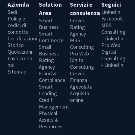
Azienda
Solution
Servizi e
Seguici
Sedi
LinkedIn
Area
consulenza
Policy e
Facebook
Smart
Cerved
codici di
MBS
Business
Rating
condotta
Consulting
Smart
Agency
Certificazioni
- LinkedIn
Commerce
MBS
Storico
Pro Web
Small
Consulting
Quotazioni
Digital
Business
Pro Web
Lavora con
Consulting
Rating
Digital
noi
- LinkedIn
Agency
Consulting
Sitemap
Fraud &
Cerved
Compliance
Finanza
Smart
Agevolata
Lending
Acquista
Credit
online
Management
Physical
Assets &
Resources