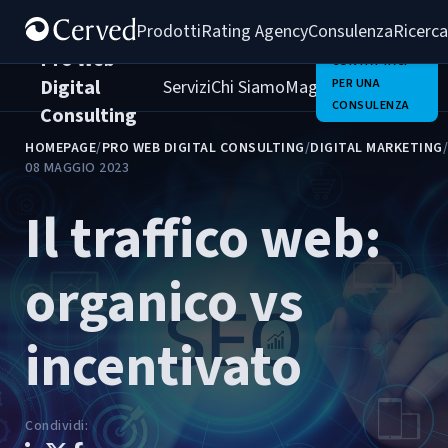
Prodotti
Rating Agency
Consulenza
Ricerca
Pro Web
CONTATTACI
Digital
Servizi
Chi Siamo
Magazine
PER UNA
Clienti
Carrie
CONSULENZA
Consulting
HOMEPAGE
/
PRO WEB DIGITAL CONSULTING
/
DIGITAL MARKETING
/
08 MAGGIO 2023
Il traffico web:
organico vs
incentivato
Condividi
: