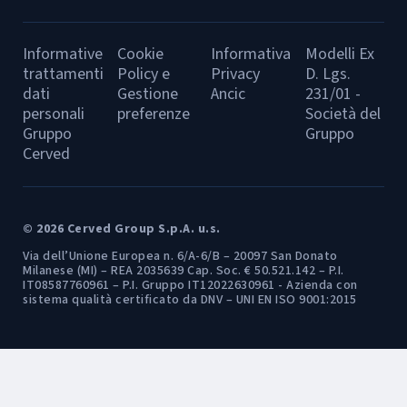
Informative
Cookie
Informativa
Modelli Ex
trattamenti
Policy e
Privacy
D. Lgs.
dati
Gestione
Ancic
231/01 -
personali
preferenze
Società del
Gruppo
Gruppo
Cerved
© 2026 Cerved Group S.p.A. u.s.
Via dell’Unione Europea n. 6/A-6/B – 20097 San Donato
Milanese (MI) – REA 2035639 Cap. Soc. € 50.521.142 – P.I.
IT08587760961 – P.I. Gruppo IT12022630961 - Azienda con
sistema qualità certificato da DNV – UNI EN ISO 9001:2015