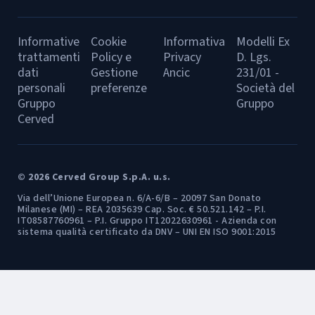
Informative
Cookie
Informativa
Modelli Ex
trattamenti
Policy e
Privacy
D. Lgs.
dati
Gestione
Ancic
231/01 -
personali
preferenze
Società del
Gruppo
Gruppo
Cerved
© 2026 Cerved Group S.p.A. u.s.
Via dell’Unione Europea n. 6/A-6/B – 20097 San Donato
Milanese (MI) – REA 2035639 Cap. Soc. € 50.521.142 – P.I.
IT08587760961 – P.I. Gruppo IT12022630961 - Azienda con
sistema qualità certificato da DNV – UNI EN ISO 9001:2015