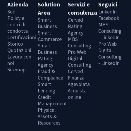
Azienda
Solution
Servizi e
Seguici
Sedi
LinkedIn
Area
consulenza
Policy e
Facebook
Smart
Cerved
codici di
MBS
Business
Rating
condotta
Consulting
Smart
Agency
Certificazioni
- LinkedIn
Commerce
MBS
Storico
Pro Web
Small
Consulting
Quotazioni
Digital
Business
Pro Web
Lavora con
Consulting
Rating
Digital
noi
- LinkedIn
Agency
Consulting
Sitemap
Fraud &
Cerved
Compliance
Finanza
Smart
Agevolata
Lending
Acquista
Credit
online
Management
Physical
Assets &
Resources