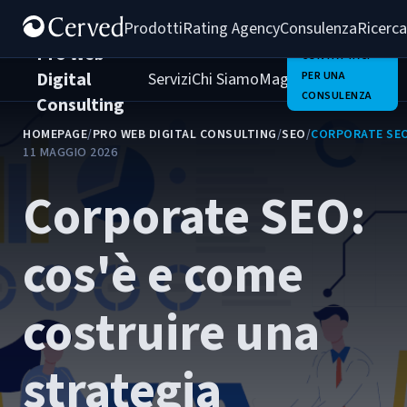
Prodotti
Rating Agency
Consulenza
Ricerca
Pro Web
CONTATTACI
Digital
Servizi
Chi Siamo
Magazine
PER UNA
Clienti
Carrie
CONSULENZA
Consulting
HOMEPAGE
/
PRO WEB DIGITAL CONSULTING
/
SEO
/
CORPORATE SEO
11 MAGGIO 2026
Corporate SEO:
cos'è e come
costruire una
strategia