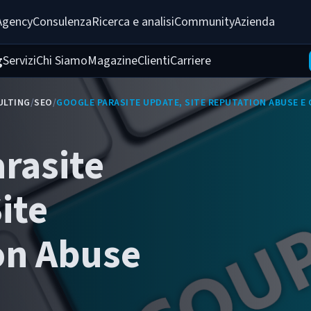
Agency
Consulenza
Ricerca e analisi
Community
Azienda
g
Servizi
Chi Siamo
Magazine
Clienti
Carriere
ULTING
/
SEO
/
GOOGLE PARASITE UPDATE, SITE REPUTATION ABUSE E
rasite
ite
on Abuse