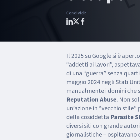
Condividi
:
Il 2025 su Google si è aperto
“addetti ai lavori”, aspettav
di una “guerra” senza quarti
maggio 2024 negli Stati Unit
manualmente i domini che si
Reputation Abuse
. Non solo algoritmi, quindi, ma anche
un’azione in “vecchio stile” 
della cosiddetta
Parasite 
diversi siti con grande autor
giornalistiche – ospitavano c