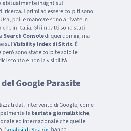
ce abitualmente insight sul
ricerca. I primi ad essere colpiti sono
li Usa, poi le manovre sono arrivate in
he in Italia. Gli impatti sono stati
la
Search Console
di quei domini, ma
he sul
Visibility Index di Sitrix
. È
 però sono state colpite solo le
ici sconto e non la visibilità
 del Google Parasite
izzati dall’intervento di Google, come
cipalmente le
testate giornalistiche
,
zionale ed internazionale che quelle
 l’
, hanno
analisi di Sistrix