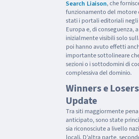
, che fornis
Search Liaison
funzionamento del motore di 
stati i portali editoriali neg
Europa e, di conseguenza, anc
inizialmente visibili solo sul
poi hanno avuto effetti anc
importante sottolineare che
sezioni o i sottodomini di cod
complessiva del dominio.
Winners e Losers
Update
Tra siti maggiormente penal
anticipato, sono state prin
sia riconosciute a livello na
locali. D’altra parte, secondo