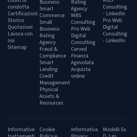
codici di
MBS
Business
Rating
condotta
Consulting
Smart
Agency
Certificazioni
- LinkedIn
Commerce
MBS
Storico
Pro Web
Small
Consulting
Quotazioni
Digital
Business
Pro Web
Lavora con
Consulting
Rating
Digital
noi
- LinkedIn
Agency
Consulting
Sitemap
Fraud &
Cerved
Compliance
Finanza
Smart
Agevolata
Lending
Acquista
Credit
online
Management
Physical
Assets &
Resources
Informative
Cookie
Informativa
Modelli Ex
trattamenti
Policy e
Privacy
D. Lgs.