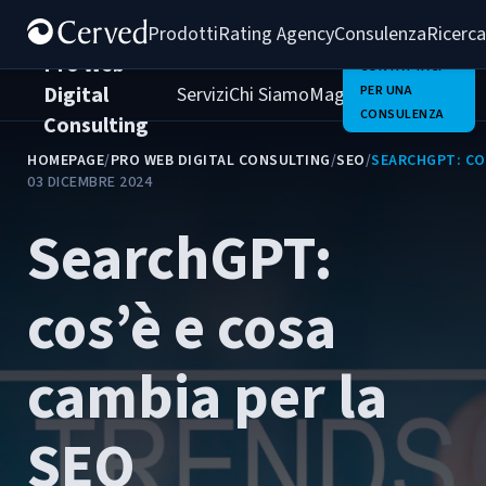
Prodotti
Rating Agency
Consulenza
Ricerca
Pro Web
CONTATTACI
Digital
Servizi
Chi Siamo
Magazine
PER UNA
Clienti
Carrie
CONSULENZA
Consulting
HOMEPAGE
/
PRO WEB DIGITAL CONSULTING
/
SEO
/
SEARCHGPT: COS
03 DICEMBRE 2024
SearchGPT:
cos’è e cosa
cambia per la
SEO