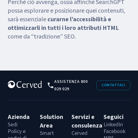
Perché ciò avvenga, ossia affinché SearchGPT
possa esplorare e posizionare quei contenuti,
sarà essenziale
curarne l’accessibilità e
ottimizzarli in tutti i loro attributi HTML
come da “tradizione” SEO.
ASSISTENZA 800
CONTATTACI
029 029
Azienda
Solution
Servizi e
Seguici
Sedi
LinkedIn
Area
consulenza
Policy e
Facebook
Smart
Cerved