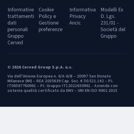
Informative
Cookie
Informativa
Modelli Ex
trattamenti
Policy e
Privacy
D. Lgs.
dati
Gestione
Ancic
231/01 -
personali
preferenze
Società del
Gruppo
Gruppo
Cerved
© 2026 Cerved Group S.p.A. u.s.
Via dell’Unione Europea n. 6/A-6/B – 20097 San Donato
Milanese (MI) – REA 2035639 Cap. Soc. € 50.521.142 – P.I.
IT08587760961 – P.I. Gruppo IT12022630961 - Azienda con
sistema qualità certificato da DNV – UNI EN ISO 9001:2015