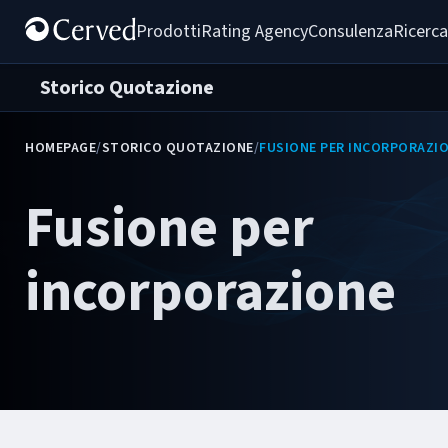
Prodotti
Rating Agency
Consulenza
Ricerca
Storico Quotazione
HOMEPAGE
/
STORICO QUOTAZIONE
/
FUSIONE PER INCORPORAZI
Fusione per
incorporazione