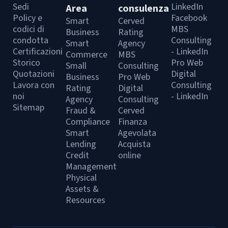
Sedi
LinkedIn
Area
consulenza
Policy e
Facebook
Smart
Cerved
codici di
MBS
Business
Rating
condotta
Consulting
Smart
Agency
Certificazioni
- LinkedIn
Commerce
MBS
Storico
Pro Web
Small
Consulting
Quotazioni
Digital
Business
Pro Web
Lavora con
Consulting
Rating
Digital
noi
- LinkedIn
Agency
Consulting
Sitemap
Fraud &
Cerved
Compliance
Finanza
Smart
Agevolata
Lending
Acquista
Credit
online
Management
Physical
Assets &
Resources