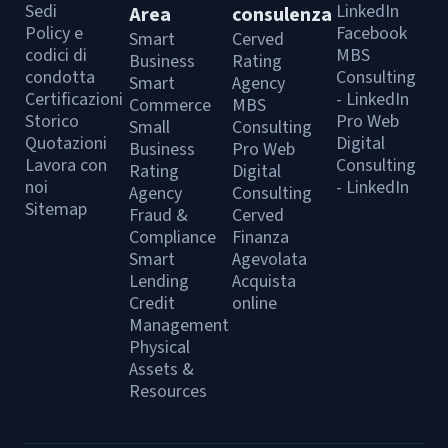
Sedi
LinkedIn
Area
consulenza
Policy e
Facebook
Smart
Cerved
codici di
MBS
Business
Rating
condotta
Consulting
Smart
Agency
Certificazioni
- LinkedIn
Commerce
MBS
Storico
Pro Web
Small
Consulting
Quotazioni
Digital
Business
Pro Web
Lavora con
Consulting
Rating
Digital
noi
- LinkedIn
Agency
Consulting
Sitemap
Fraud &
Cerved
Compliance
Finanza
Smart
Agevolata
Lending
Acquista
Credit
online
Management
Physical
Assets &
Resources