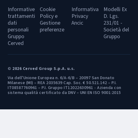
Informative
Cookie
Informativa
Modelli Ex
trattamenti
Policy e
Privacy
D. Lgs.
dati
Gestione
Ancic
231/01 -
personali
preferenze
Società del
Gruppo
Gruppo
Cerved
© 2026 Cerved Group S.p.A. u.s.
Via dell’Unione Europea n. 6/A-6/B – 20097 San Donato
Milanese (MI) – REA 2035639 Cap. Soc. € 50.521.142 – P.I.
IT08587760961 – P.I. Gruppo IT12022630961 - Azienda con
sistema qualità certificato da DNV – UNI EN ISO 9001:2015