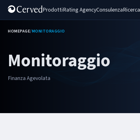
Prodotti
Rating Agency
Consulenza
Ricerca
HOMEPAGE
/
MONITORAGGIO
Monitoraggio
Finanza Agevolata