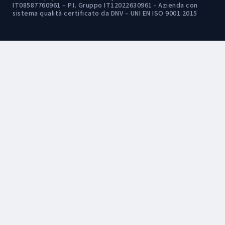
IT08587760961 – P.I. Gruppo IT12022630961 - Azienda con
sistema qualità certificato da DNV – UNI EN ISO 9001:2015