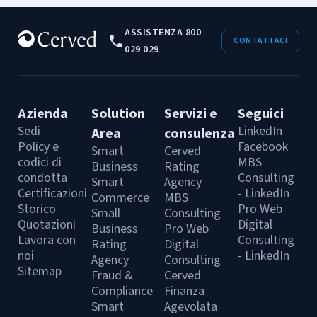
ASSISTENZA 800
CONTATTACI
029 029
Azienda
Solution
Servizi e
Seguici
Sedi
LinkedIn
Area
consulenza
Policy e
Facebook
Smart
Cerved
codici di
MBS
Business
Rating
condotta
Consulting
Smart
Agency
Certificazioni
- LinkedIn
Commerce
MBS
Storico
Pro Web
Small
Consulting
Quotazioni
Digital
Business
Pro Web
Lavora con
Consulting
Rating
Digital
noi
- LinkedIn
Agency
Consulting
Sitemap
Fraud &
Cerved
Compliance
Finanza
Smart
Agevolata