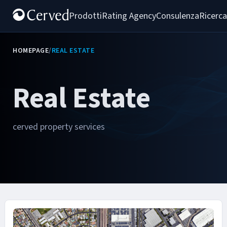
Prodotti
Rating Agency
Consulenza
Ricerca
HOMEPAGE
/
REAL ESTATE
Real Estate
cerved property services