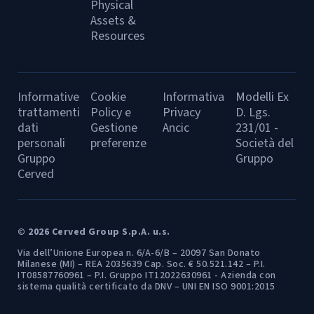
Physical
Assets &
Resources
Informative
Cookie
Informativa
Modelli Ex
trattamenti
Policy e
Privacy
D. Lgs.
dati
Gestione
Ancic
231/01 -
personali
preferenze
Società del
Gruppo
Gruppo
Cerved
© 2026 Cerved Group S.p.A. u.s.
Via dell’Unione Europea n. 6/A-6/B – 20097 San Donato
Milanese (MI) – REA 2035639 Cap. Soc. € 50.521.142 – P.I.
IT08587760961 – P.I. Gruppo IT12022630961 - Azienda con
sistema qualità certificato da DNV – UNI EN ISO 9001:2015