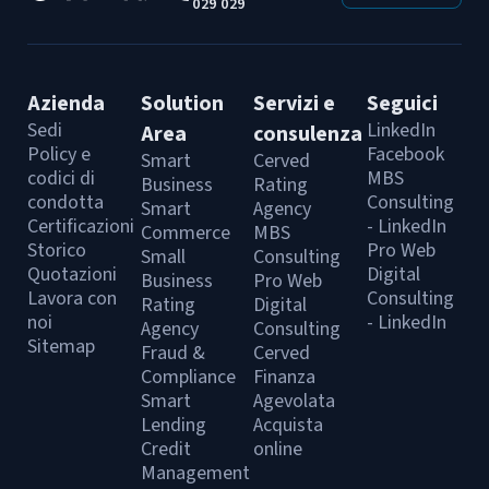
professionisti e aziende che vogliono
029 029
mantenere un vantaggio competitivo.
Azienda
Solution
Servizi e
Seguici
Sedi
LinkedIn
Area
consulenza
Policy e
Facebook
Smart
Cerved
codici di
MBS
Business
Rating
condotta
Consulting
Smart
Agency
Certificazioni
- LinkedIn
Commerce
MBS
Storico
Pro Web
Small
Consulting
Quotazioni
Digital
Business
Pro Web
Lavora con
Consulting
Rating
Digital
noi
- LinkedIn
Agency
Consulting
Sitemap
Fraud &
Cerved
Compliance
Finanza
Smart
Agevolata
Lending
Acquista
Credit
online
Management