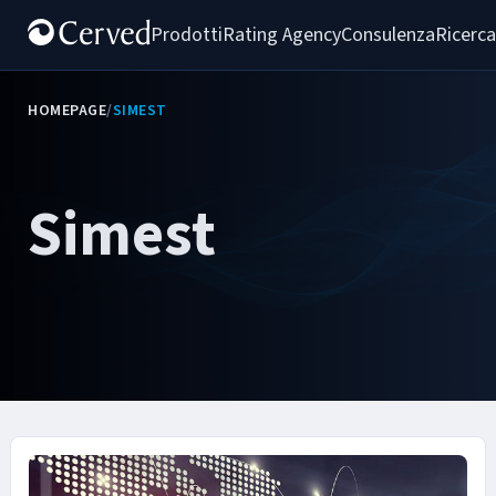
Prodotti
Rating Agency
Consulenza
Ricerca
HOMEPAGE
/
SIMEST
Simest