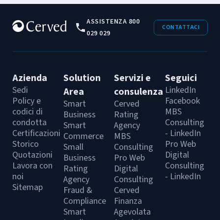
ASSISTENZA 800
CONTATTACI
029 029
Azienda
Solution
Servizi e
Seguici
Sedi
LinkedIn
Area
consulenza
Policy e
Facebook
Smart
Cerved
codici di
MBS
Business
Rating
condotta
Consulting
Smart
Agency
Certificazioni
- LinkedIn
Commerce
MBS
Storico
Pro Web
Small
Consulting
Quotazioni
Digital
Business
Pro Web
Lavora con
Consulting
Rating
Digital
noi
- LinkedIn
Agency
Consulting
Sitemap
Fraud &
Cerved
Compliance
Finanza
Smart
Agevolata