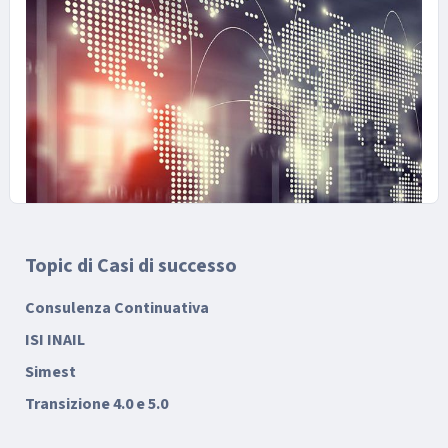
Topic di Casi di successo
18 GIUGNO 2025
SIMEST Transizione digitale ed
Consulenza Continuativa
ecologica: azienda manifatturiera
ISI INAIL
Emilia- Romagna
Simest
Transizione 4.0 e 5.0