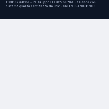
IT08587760961 – P.I. Gruppo IT12022630961 - Azienda con
sistema qualità certificato da DNV – UNI EN ISO 9001:2015