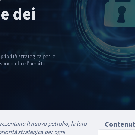
e dei
priorità strategica per le
 vanno oltre l’ambito
Contenuti
presentano il nuovo petrolio, la loro
riorità strategica per ogni