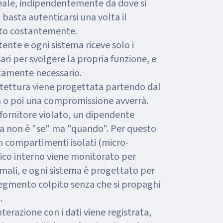
eale, indipendentemente da dove si
n basta autenticarsi una volta il
ato costantemente.
utente e ogni sistema riceve solo i
ri per svolgere la propria funzione, e
ttamente necessario.
hitettura viene progettata partendo dal
 o poi una compromissione avverrà.
fornitore violato, un dipendente
a non è "se" ma "quando". Per questo
in compartimenti isolati (micro-
fico interno viene monitorato per
mali, e ogni sistema è progettato per
segmento colpito senza che si propaghi
.
interazione con i dati viene registrata,