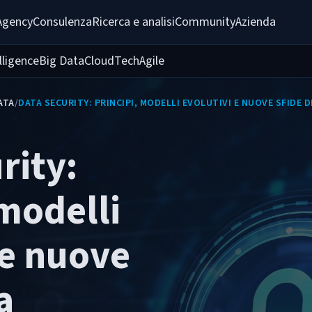
Agency
Consulenza
Ricerca e analisi
Community
Azienda
elligence
Big Data
Cloud
Tech
Agile
ATA
/
DATA SECURITY: PRINCIPI, MODELLI EVOLUTIVI E NUOVE SFIDE 
rity:
 modelli
 e nuove
a