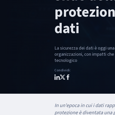
protezion
dati
La sicurezza dei dati è oggi una 
organizzazioni, con impatti che
tecnologico
Condividi
:
In un'epoca in cui i dati rap
protezione è diventata una p