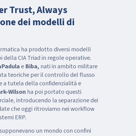
er Trust, Always
ione dei modelli di
formatica ha prodotto diversi modelli
pi della CIA Triad in regole operative.
LaPadula
e
Biba,
nati in ambito militare
a teoriche per il controllo del flusso
 a tutela della confidenzialità e
ark-Wilson
ha poi portato questi
iale, introducendo la separazione dei
idate che oggi ritroviamo nei workflow
istemi ERP.
resupponevano un mondo con confini