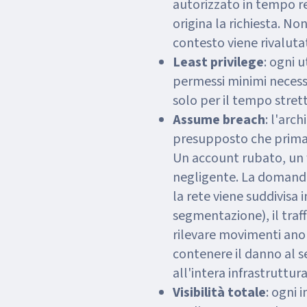
autorizzato in tempo r
origina la richiesta. No
contesto viene rivalut
Least privilege
: ogni 
permessi minimi necessa
solo per il tempo stre
Assume breach
: l'arc
presupposto che prima
Un account rubato, un 
negligente. La domand
la rete viene suddivisa 
segmentazione), il traf
rilevare movimenti ano
contenere il danno al 
all'intera infrastruttura
Visibilità totale
: ogni 