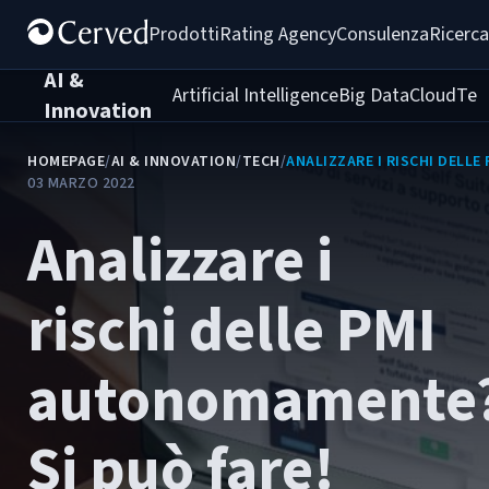
Prodotti
Rating Agency
Consulenza
Ricerca
AI &
Artificial Intelligence
Big Data
Cloud
Tec
Innovation
HOMEPAGE
/
AI & INNOVATION
/
TECH
/
ANALIZZARE I RISCHI DELL
03 MARZO 2022
Analizzare i
rischi delle PMI
autonomamente
Si può fare!