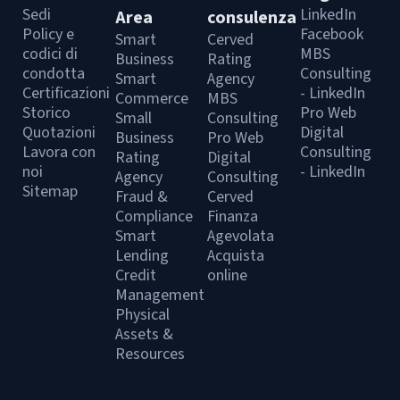
Sedi
LinkedIn
Area
consulenza
Policy e
Facebook
Smart
Cerved
codici di
MBS
Business
Rating
condotta
Consulting
Smart
Agency
Certificazioni
- LinkedIn
Commerce
MBS
Storico
Pro Web
Small
Consulting
Quotazioni
Digital
Business
Pro Web
Lavora con
Consulting
Rating
Digital
noi
- LinkedIn
Agency
Consulting
Sitemap
Fraud &
Cerved
Compliance
Finanza
Smart
Agevolata
Lending
Acquista
Credit
online
Management
Physical
Assets &
Resources