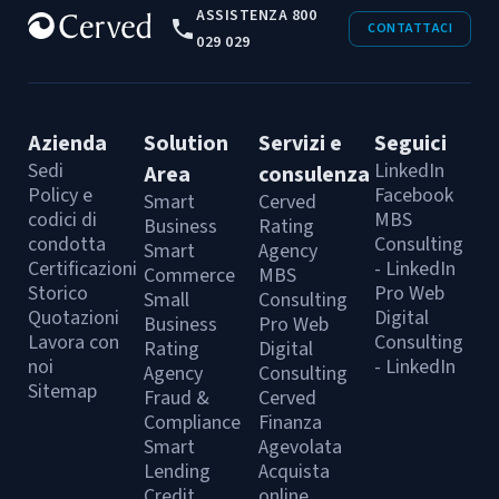
ASSISTENZA 800
CONTATTACI
029 029
Azienda
Solution
Servizi e
Seguici
Sedi
LinkedIn
Area
consulenza
Policy e
Facebook
Smart
Cerved
codici di
MBS
Business
Rating
condotta
Consulting
Smart
Agency
Certificazioni
- LinkedIn
Commerce
MBS
Storico
Pro Web
Small
Consulting
Quotazioni
Digital
Business
Pro Web
Lavora con
Consulting
Rating
Digital
noi
- LinkedIn
Agency
Consulting
Sitemap
Fraud &
Cerved
Compliance
Finanza
Smart
Agevolata
Lending
Acquista
Credit
online