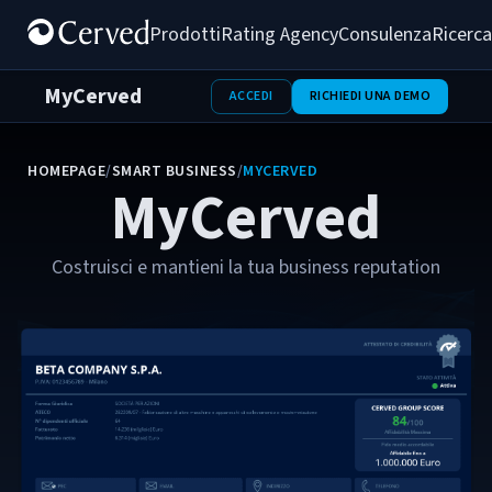
Prodotti
Rating Agency
Consulenza
Ricerca
MyCerved
ACCEDI
RICHIEDI UNA DEMO
HOMEPAGE
/
SMART BUSINESS
/
MYCERVED
MyCerved
Costruisci e mantieni la tua business reputation