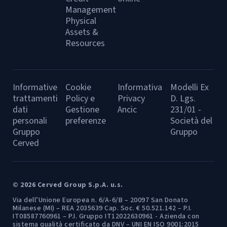
Management
Physical
Assets &
Resources
Informative
Cookie
Informativa
Modelli Ex
trattamenti
Policy e
Privacy
D. Lgs.
dati
Gestione
Ancic
231/01 -
personali
preferenze
Società del
Gruppo
Gruppo
Cerved
© 2026 Cerved Group S.p.A. u.s.
Via dell’Unione Europea n. 6/A-6/B – 20097 San Donato
Milanese (MI) – REA 2035639 Cap. Soc. € 50.521.142 – P.I.
IT08587760961 – P.I. Gruppo IT12022630961 - Azienda con
sistema qualità certificato da DNV – UNI EN ISO 9001:2015