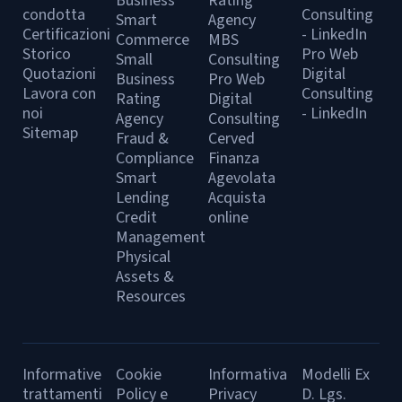
Business
Rating
condotta
Consulting
Smart
Agency
Certificazioni
- LinkedIn
Commerce
MBS
Storico
Pro Web
Small
Consulting
Quotazioni
Digital
Business
Pro Web
Lavora con
Consulting
Rating
Digital
noi
- LinkedIn
Agency
Consulting
Sitemap
Fraud &
Cerved
Compliance
Finanza
Smart
Agevolata
Lending
Acquista
Credit
online
Management
Physical
Assets &
Resources
Informative
Cookie
Informativa
Modelli Ex
trattamenti
Policy e
Privacy
D. Lgs.