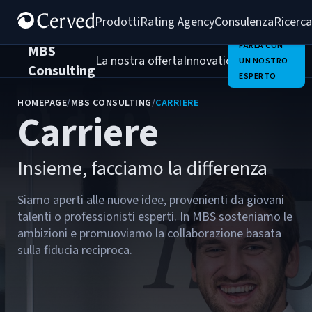
Prodotti
Rating Agency
Consulenza
Ricerca
PARLA CON
MBS
La nostra offerta
Innovation Team
Chi Sia
UN NOSTRO
Consulting
ESPERTO
HOMEPAGE
/
MBS CONSULTING
/
CARRIERE
Carriere
Insieme, facciamo la differenza
Siamo aperti alle nuove idee, provenienti da giovani
talenti o professionisti esperti. In MBS sosteniamo le
ambizioni e promuoviamo la collaborazione basata
sulla fiducia reciproca.