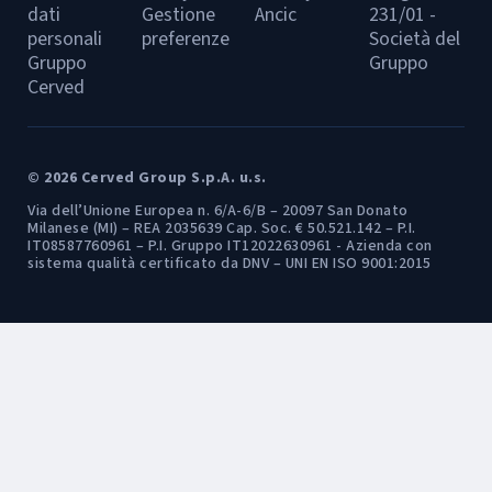
dati
Gestione
Ancic
231/01 -
personali
preferenze
Società del
Gruppo
Gruppo
Cerved
© 2026 Cerved Group S.p.A. u.s.
Via dell’Unione Europea n. 6/A-6/B – 20097 San Donato
Milanese (MI) – REA 2035639 Cap. Soc. € 50.521.142 – P.I.
IT08587760961 – P.I. Gruppo IT12022630961 - Azienda con
sistema qualità certificato da DNV – UNI EN ISO 9001:2015