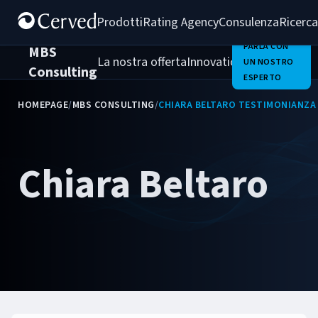
Prodotti
Rating Agency
Consulenza
Ricerca
PARLA CON
MBS
La nostra offerta
Innovation Team
Chi Sia
UN NOSTRO
Consulting
ESPERTO
HOMEPAGE
/
MBS CONSULTING
/
CHIARA BELTARO TESTIMONIANZA
Chiara Beltaro