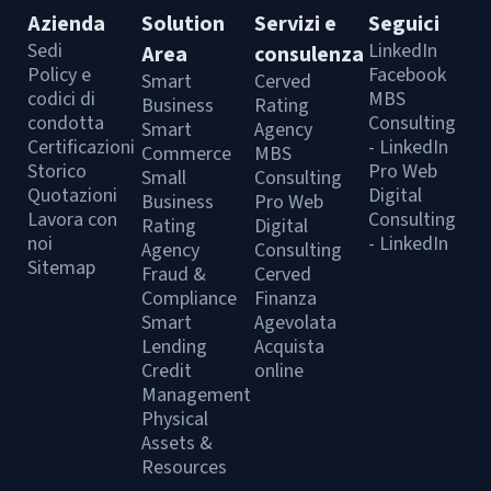
Azienda
Solution
Servizi e
Seguici
Sedi
LinkedIn
Area
consulenza
Policy e
Facebook
Smart
Cerved
codici di
MBS
Business
Rating
condotta
Consulting
Smart
Agency
Certificazioni
- LinkedIn
Commerce
MBS
Storico
Pro Web
Small
Consulting
Quotazioni
Digital
Business
Pro Web
Lavora con
Consulting
Rating
Digital
noi
- LinkedIn
Agency
Consulting
Sitemap
Fraud &
Cerved
Compliance
Finanza
Smart
Agevolata
Lending
Acquista
Credit
online
Management
Physical
Assets &
Resources