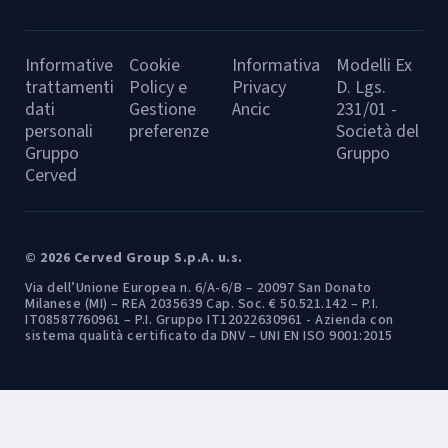
Informative
Cookie
Informativa
Modelli Ex
trattamenti
Policy e
Privacy
D. Lgs.
dati
Gestione
Ancic
231/01 -
personali
preferenze
Società del
Gruppo
Gruppo
Cerved
© 2026 Cerved Group S.p.A. u.s.
Via dell’Unione Europea n. 6/A-6/B – 20097 San Donato
Milanese (MI) – REA 2035639 Cap. Soc. € 50.521.142 – P.I.
IT08587760961 – P.I. Gruppo IT12022630961 - Azienda con
sistema qualità certificato da DNV – UNI EN ISO 9001:2015