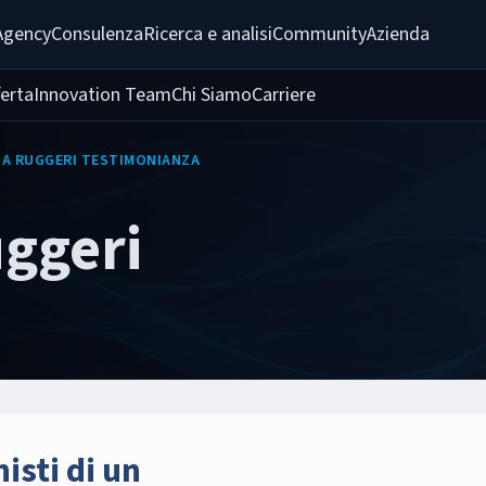
Agency
Consulenza
Ricerca e analisi
Community
Azienda
ferta
Innovation Team
Chi Siamo
Carriere
NA RUGGERI TESTIMONIANZA
ggeri
isti di un