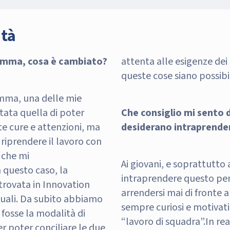
ità
amma, cosa è cambiato?
attenta alle esigenze dei 
queste cose siano possibil
ma, una delle mie
tata quella di poter
Che consiglio mi sento d
ste cure e attenzioni, ma
desiderano intraprende
riprendere il lavoro con
e che mi
Ai giovani, e soprattutto 
 questo caso, la
intraprendere questo per
à trovata in Innovation
arrendersi mai di fronte al
uali. Da subito abbiamo
sempre curiosi e motivati
 fosse la modalità di
“lavoro di squadra”.
In rea
r poter conciliare le due