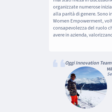
mai stati messi in discussio
organizzate numerose iniziat
alla parità di genere. Sono in
Women Empowerment, volti
consapevolezza del ruolo c
avere in azienda, valorizzand
Oggi Innovation Team n
Mi
Se