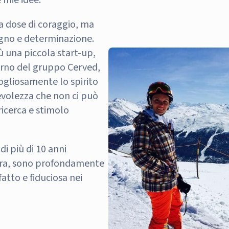
 mie idee.
a dose di coraggio, ma
gno e determinazione.
ù una piccola start-up,
terno del gruppo Cerved,
ogliosamente lo spirito
volezza che non ci può
icerca e stimolo
i più di 10 anni
tura, sono profondamente
atto e fiduciosa nei