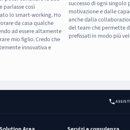
successo di ogni singolo
e parlasse così
motivazione e dalle capac
ato lo smart-working. Ho
anche dalla collaborazion
vorare da casa qualche
del team che permette di 
cendo ad essere altamente
prefissati in modo più vel
are mio figlio. Credo che
rtemente innovativa e
ASSIST
Solution Area
Servizi e consulenza