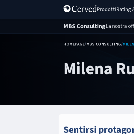
Prodotti
Rating 
MBS Consulting
La nostra of
HOMEPAGE
/
MBS CONSULTING
/
MILE
Milena Ru
Sentirsi protagon