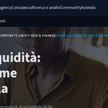
Agency
Consulenza
Ricerca e analisi
Community
Azienda
nti
CORPORATE CREDIT RISK & FINANCE
/
CRISI DI LIQUIDITÀ: COS’È E C
quidità:
ome
la
l’incapacità di un’azienda di far