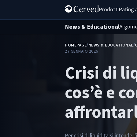
Prodotti
Rating 
News & Educational
Argome
HOMEPAGE
/
NEWS & EDUCATIONAL
/
27 GENNAIO 2026
Crisi di li
cos’è e c
affrontar
Per crisi di liquidità si intende 