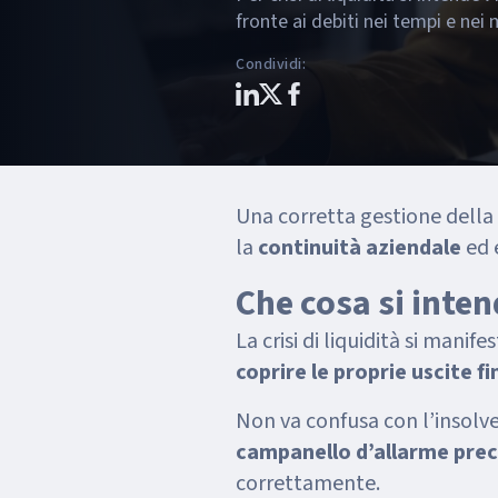
fronte ai debiti nei tempi e nei m
Condividi
:
Una corretta gestione della
la
continuità aziendale
ed 
Che cosa si intend
La crisi di liquidità si man
coprire le proprie uscite f
Non va confusa con l’insol
campanello d’allarme pre
correttamente.