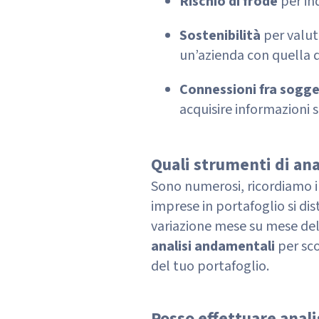
Rischio di frode
per in
Sostenibilità
per valuta
un’azienda con quella d
Connessioni
fra sogge
acquisire informazioni 
Quali strumenti di ana
Sono numerosi, ricordiamo i 
imprese in portafoglio si dis
variazione mese su mese dell
analisi andamentali
per sc
del tuo portafoglio.
Posso effettuare anali