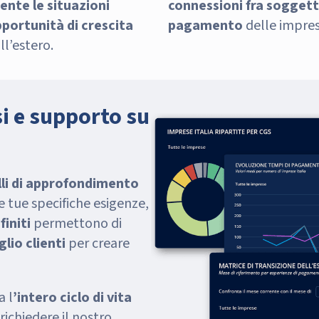
nte le situazioni
connessioni fra soggett
opportunità di crescita
pagamento
delle impres
ll’estero.
si e supporto su
lli di approfondimento
e tue specifiche esigenze,
finiti
permettono di
lio clienti
per creare
a l
’intero ciclo di vita
richiedere il nostro