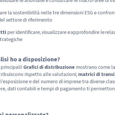
dividuare le anomalie e consultare le macro-aree di i
re la sostenibilità nelle tre dimensioni ESG e confron
el settore di riferimento
tti
per identificare, visualizzare e approfondire le rela
strategiche
lisi ho a disposizione?
principali!
Grafici di distribuzione
mostrano come la 
tribuiscono rispetto alle valutazioni;
matrici di trans
’esposizione e del numero di imprese tra diverse class
ore, dati contabili e tempi di pagamento ti permetton
si personalizzate?