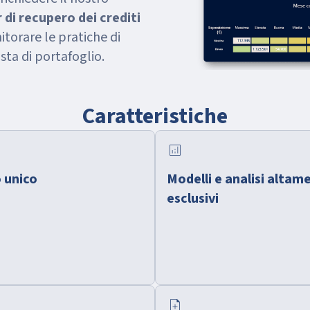
r di recupero dei crediti
itorare le pratiche di
sta di portafoglio.
Caratteristiche
analytics
 unico
Modelli e analisi altam
esclusivi
note_add