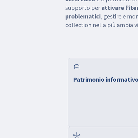
supporto per
attivare l’ite
problematici
, gestire e mon
collection nella più ampia vi
database
Patrimonio informativo
hub