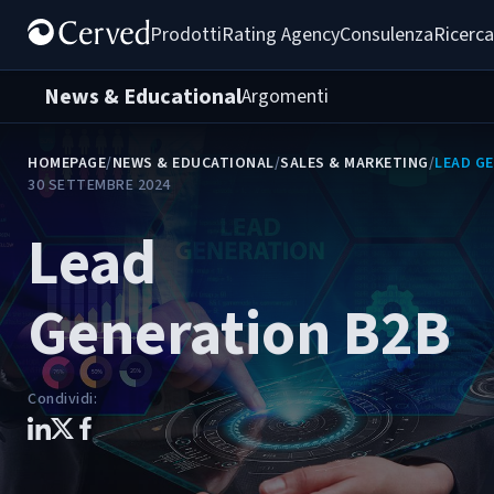
Prodotti
Rating Agency
Consulenza
Ricerca
News & Educational
Argomenti
HOMEPAGE
/
NEWS & EDUCATIONAL
/
SALES & MARKETING
/
LEAD G
30 SETTEMBRE 2024
Lead
Generation B2B
Condividi
: