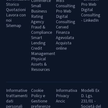
Commerce
MBS
Storico
Pro Web
Small
Consulting
Quotazioni
Digital
Business
Pro Web
Lavora con
Consulting
Rating
Digital
noi
- LinkedIn
Agency
Consulting
Sitemap
Fraud &
Cerved
Compliance
Finanza
Smart
Agevolata
Lending
Acquista
Credit
online
Management
Physical
Assets &
Resources
Informative
Cookie
Informativa
Modelli Ex
trattamenti
Policy e
Privacy
D. Lgs.
dati
Gestione
Ancic
231/01 -
personali
preferenze
Società del