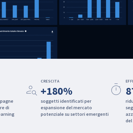
CRESCITA
EFF
person_search
timer
+180%
8
mpagne
soggetti identificati per
rid
re di
espansione del mercato
seg
earning
potenziale su settori emergenti
azz
del