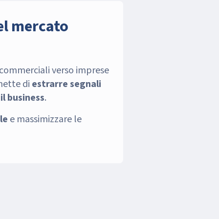
del mercato
e commerciali verso imprese
rmette di
estrarre segnali
 il business
.
le
e massimizzare le