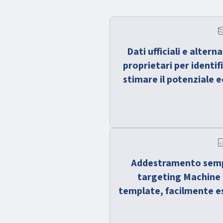
data
Dati ufficiali e altern
proprietari per identif
stimare il potenziale
analy
Addestramento sempli
targeting Machine
template, facilmente est