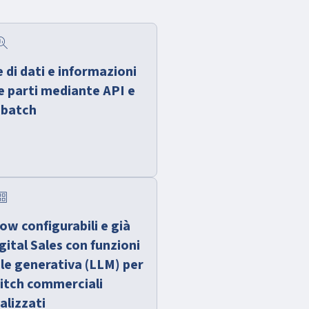
_insights
 di dati e informazioni
ze parti mediante API e
i batch
rds
ow configurabili e già
gital Sales con funzioni
iale generativa (LLM) per
pitch commerciali
alizzati