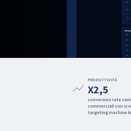
PRODUTTIVITÀ
show_chart
X2,5
conversion rate ca
commerciali con sco
targeting machine l