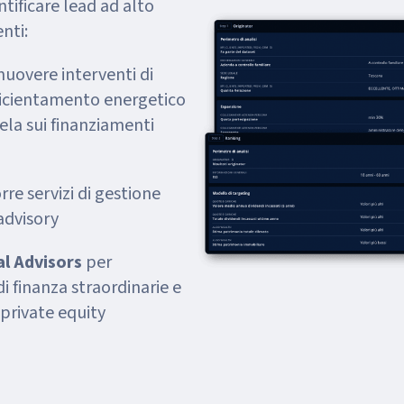
ntificare lead ad alto
nti:
uovere interventi di
ficientamento energetico
ela sui finanziamenti
re servizi di gestione
advisory
al Advisors
per
di finanza straordinarie e
 private equity