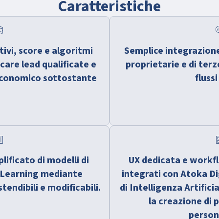
Caratteristiche
base
search
ativi, score e algoritmi
Semplice integrazione
icare lead qualificate e
proprietarie e di ter
 economico sottostante
fluss
tics
ca
ficato di modelli di
UX dedicata e workfl
 Learning mediante
integrati con Atoka Di
endibili e modificabili.
di Intelligenza Artific
la creazione di 
person