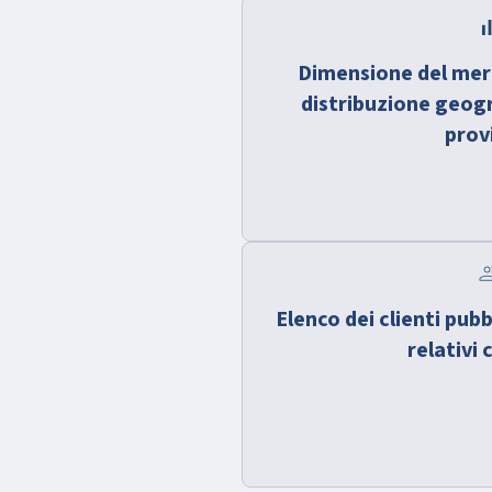
bar_c
Dimensione del merc
distribuzione geogr
prov
gr
Elenco dei clienti pubb
relativi 