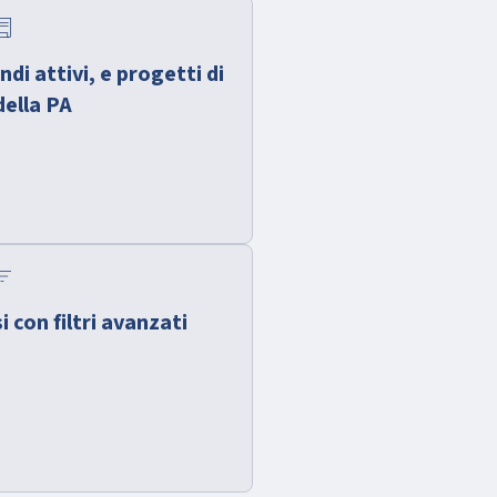
tract
ndi attivi, e progetti di
della PA
er_list
i con filtri avanzati