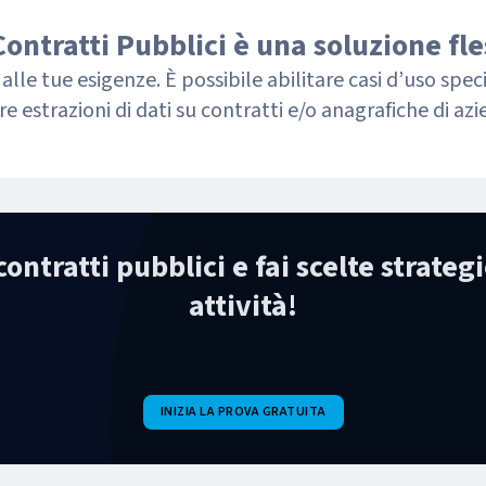
Contratti Pubblici è una soluzione fle
le tue esigenze. È possibile abilitare casi d’uso specifi
e estrazioni di dati su contratti e/o anagrafiche di azi
 contratti pubblici e fai scelte strateg
attività!
INIZIA LA PROVA GRATUITA