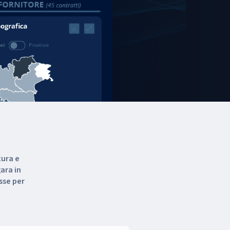
tura e
gara in
sse per