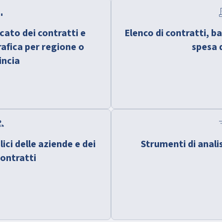
hart
con
ato dei contratti e
Elenco di contratti, ba
afica per regione o
spesa 
incia
oup
filt
lici delle aziende e dei
Strumenti di analis
contratti