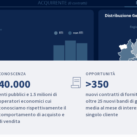
CONOSCENZA
OPPORTUNITÀ
contract
40.000
>350
enti pubblici e 1.5 milioni di
nuovi contratti di forni
operatori economici cui
oltre 25 nuovi bandi di 
conosciamo rispettivamente il
media al mese di intere
comportamento di acquisto e
singolo cliente
di vendita