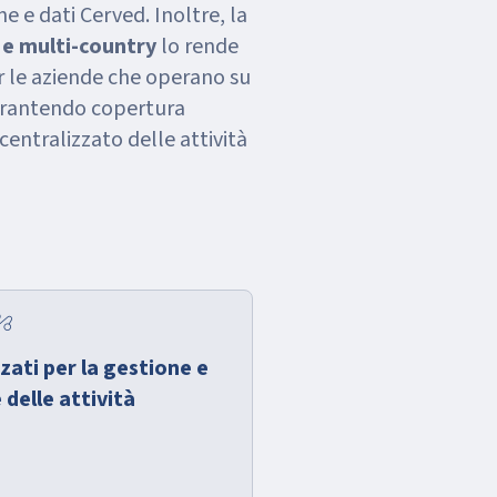
ne e dati Cerved. Inoltre, la
 e multi-country
lo rende
 le aziende che operano su
arantendo copertura
entralizzato delle attività
mation
ati per la gestione e
delle attività