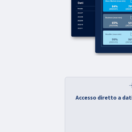
lo
Accesso diretto a dat