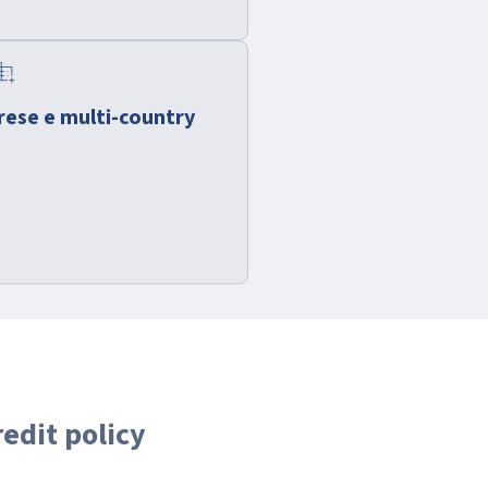
in_add
rese e multi-country
edit policy