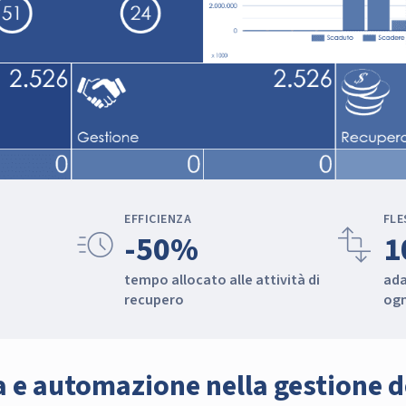
EFFICIENZA
FLE
acute
transform
-50%
1
tempo allocato alle attività di
ada
recupero
ogn
a e automazione nella gestione d