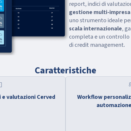
report, indici di valutazio
gestione multi-impresa
uno strumento ideale per
scala internazionale
, g
completa e un controllo c
di credit management.
Caratteristiche
gin
auto
i e valutazioni Cerved
Workflow personalizz
automazione 