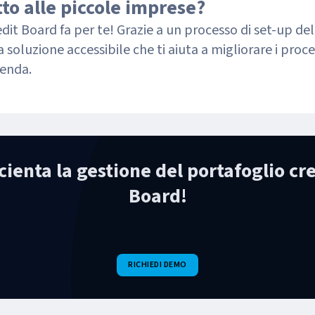
to alle piccole imprese?
edit Board fa per te! Grazie a un processo di set-up del
 soluzione accessibile che ti aiuta a migliorare i proces
ienda.
cienta la gestione del portafoglio cr
Board!
RICHIEDI DEMO