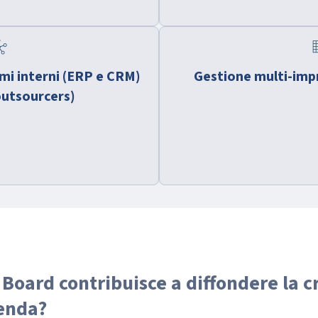
ub
doma
mi interni (ERP e CRM)
Gestione multi-imp
outsourcers)
Board contribuisce a diffondere la cr
ienda?