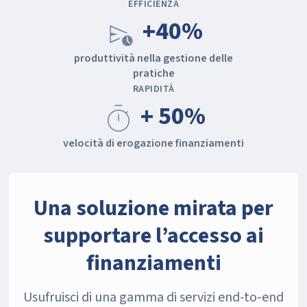
EFFICIENZA
+40%
schedule_send
produttività nella gestione delle
pratiche
RAPIDITÀ
+ 50%
timer
velocità di erogazione finanziamenti
Una soluzione mirata per
supportare l’accesso ai
finanziamenti
Usufruisci di una gamma di servizi end-to-end