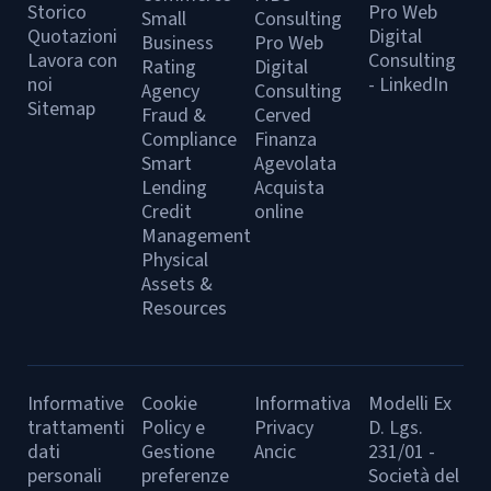
Storico
Pro Web
Small
Consulting
Quotazioni
Digital
Business
Pro Web
Lavora con
Consulting
Rating
Digital
noi
- LinkedIn
Agency
Consulting
Sitemap
Fraud &
Cerved
Compliance
Finanza
Smart
Agevolata
Lending
Acquista
Credit
online
Management
Physical
Assets &
Resources
Informative
Cookie
Informativa
Modelli Ex
trattamenti
Policy e
Privacy
D. Lgs.
dati
Gestione
Ancic
231/01 -
personali
preferenze
Società del