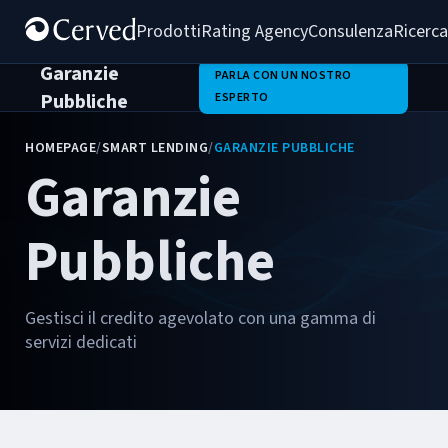
Prodotti
Rating Agency
Consulenza
Ricerca
Garanzie
PARLA CON UN NOSTRO
Pubbliche
ESPERTO
HOMEPAGE
/
SMART LENDING
/
GARANZIE PUBBLICHE
Garanzie
Pubbliche
Gestisci il credito agevolato con una gamma di
servizi dedicati