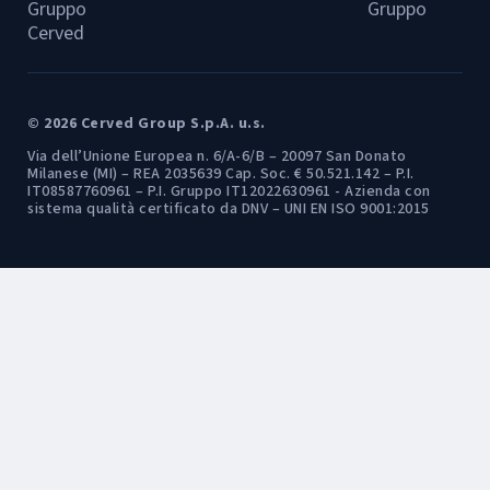
Gruppo
Gruppo
Cerved
© 2026 Cerved Group S.p.A. u.s.
Via dell’Unione Europea n. 6/A-6/B – 20097 San Donato
Milanese (MI) – REA 2035639 Cap. Soc. € 50.521.142 – P.I.
IT08587760961 – P.I. Gruppo IT12022630961 - Azienda con
sistema qualità certificato da DNV – UNI EN ISO 9001:2015