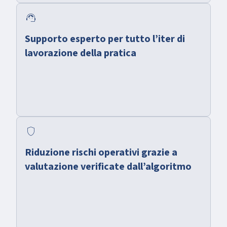
support_agent
Supporto esperto per tutto l’iter di
lavorazione della pratica
shield
Riduzione rischi operativi grazie a
valutazione verificate dall’algoritmo