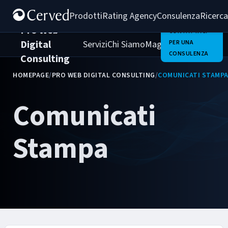
Prodotti
Rating Agency
Consulenza
Ricerca
Pro Web
CONTATTACI
Digital
Servizi
Chi Siamo
Magazine
PER UNA
Clienti
Carrie
CONSULENZA
Consulting
HOMEPAGE
/
PRO WEB DIGITAL CONSULTING
/
COMUNICATI STAMP
Comunicati
Stampa