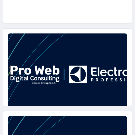
23 GIUGNO 2025
La business area food preparation &