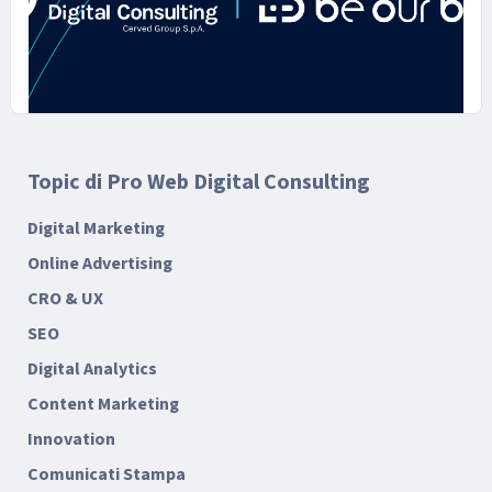
Topic di Pro Web Digital Consulting
14 APRILE 2025
Un progetto digitale a 360°: il ruolo
Digital Marketing
di Pro Web Consulting (Cerved
Online Advertising
Group S.p.A.) nella go-to-market
CRO & UX
strategy di Be Our Best
SEO
Digital Analytics
Content Marketing
Innovation
Comunicati Stampa