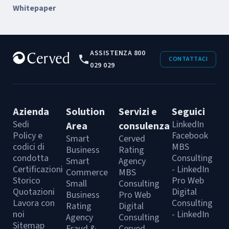
Whitepaper
ASSISTENZA 800
CONTATTACI
029 029
Azienda
Solution
Servizi e
Seguici
Sedi
LinkedIn
Area
consulenza
Policy e
Facebook
Smart
Cerved
codici di
MBS
Business
Rating
condotta
Consulting
Smart
Agency
Certificazioni
- LinkedIn
Commerce
MBS
Storico
Pro Web
Small
Consulting
Quotazioni
Digital
Business
Pro Web
Lavora con
Consulting
Rating
Digital
noi
- LinkedIn
Agency
Consulting
Sitemap
Fraud &
Cerved