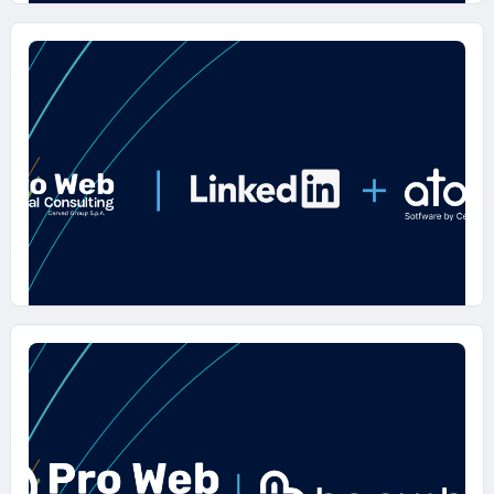
14 APRILE 2025
Pro Web Consulting (Cerved Group
S.p.A) supporterà Kerakoll anche nel
2025
14 APRILE 2025
Atoka + LinkedIn: rivoluzionare il
targeting B2B con l'integrazione
strategica dei dati aziendali