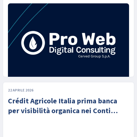
22 APRILE 2026
22 LUGLIO 2026
Crédit Agricole Italia prima banca
Pro Web Digital Consulting e
per visibilità organica nei Conti
Semrush: partnership per
Correnti Online: il ruolo della
supportare la visibilità dei brand
strategia digitale
nell'era dell'AI