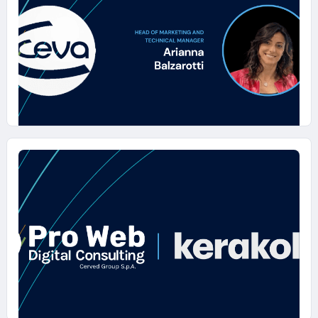
beverage di Electrolux professional
group affida a Pro Web Consulting
(Cerved Group S.p.A.) la strategia
SEO internazionale
23 APRILE 2025
Pro Web Consulting (Cerved Group
S.p.A.) per Ceva Salute Animale: dalla
consulenza Seo per Amazon a un
progetto integrato a 360°