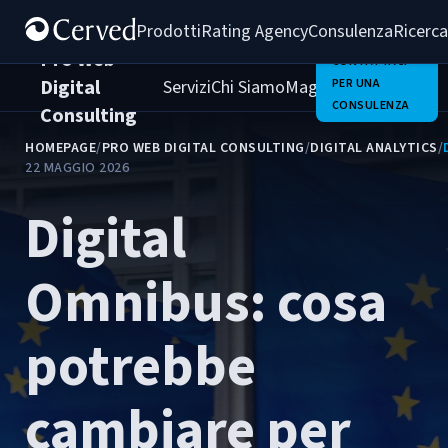
Prodotti
Rating Agency
Consulenza
Ricerca
Pro Web
CONTATTACI
Digital
Servizi
Chi Siamo
Magazine
PER UNA
Clienti
Carrie
CONSULENZA
Consulting
HOMEPAGE
/
PRO WEB DIGITAL CONSULTING
/
DIGITAL ANALYTICS
/
22 MAGGIO 2026
Digital
Omnibus: cosa
potrebbe
cambiare per