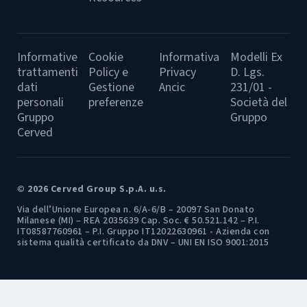
Informative
Cookie
Informativa
Modelli Ex
trattamenti
Policy e
Privacy
D. Lgs.
dati
Gestione
Ancic
231/01 -
personali
preferenze
Società del
Gruppo
Gruppo
Cerved
© 2026 Cerved Group S.p.A. u.s.
Via dell’Unione Europea n. 6/A-6/B – 20097 San Donato
Milanese (MI) – REA 2035639 Cap. Soc. € 50.521.142 – P.I.
IT08587760961 – P.I. Gruppo IT12022630961 - Azienda con
sistema qualità certificato da DNV – UNI EN ISO 9001:2015