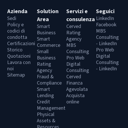
Azienda
Solution
Servizi e
Seguici
Sedi
LinkedIn
Area
consulenza
Policy e
Facebook
Smart
Cerved
codici di
MBS
Business
Rating
condotta
Consulting
Smart
Agency
Certificazioni
- LinkedIn
Commerce
MBS
Storico
Pro Web
Small
Consulting
Quotazioni
Digital
Business
Pro Web
Lavora con
Consulting
Rating
Digital
noi
- LinkedIn
Agency
Consulting
Sitemap
Fraud &
Cerved
Compliance
Finanza
Smart
Agevolata
Lending
Acquista
Credit
online
Management
Physical
Assets &
Resources