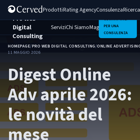
Prodotti
Rating Agency
Consulenza
Ricerca
Pro Web
CONTATTACI
Digital
Servizi
Chi Siamo
Magazine
PER UNA
Clienti
Carrie
CONSULENZA
Consulting
HOMEPAGE
/
PRO WEB DIGITAL CONSULTING
/
ONLINE ADVERTISIN
11 MAGGIO 2026
Digest Online
Adv aprile 2026:
le novità del
mese