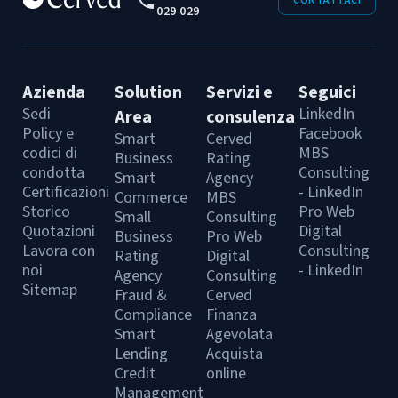
CONTATTACI
029 029
Azienda
Solution
Servizi e
Seguici
Sedi
LinkedIn
Area
consulenza
Policy e
Facebook
Smart
Cerved
codici di
MBS
Business
Rating
condotta
Consulting
Smart
Agency
Certificazioni
- LinkedIn
Commerce
MBS
Storico
Pro Web
Small
Consulting
Quotazioni
Digital
Business
Pro Web
Lavora con
Consulting
Rating
Digital
noi
- LinkedIn
Agency
Consulting
Sitemap
Fraud &
Cerved
Compliance
Finanza
Smart
Agevolata
Lending
Acquista
Credit
online
Management