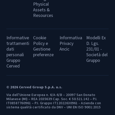
Physical
Assets &
Resources
Informative
Cookie
Informativa
Modelli Ex
trattamenti
Policy e
Privacy
D. Lgs.
dati
Gestione
Ancic
231/01 -
personali
preferenze
Società del
Gruppo
Gruppo
Cerved
© 2026 Cerved Group S.p.A. u.s.
Via dell’Unione Europea n. 6/A-6/B – 20097 San Donato
Milanese (MI) – REA 2035639 Cap. Soc. € 50.521.142 – P.I.
IT08587760961 – P.I. Gruppo IT12022630961 - Azienda con
sistema qualità certificato da DNV – UNI EN ISO 9001:2015