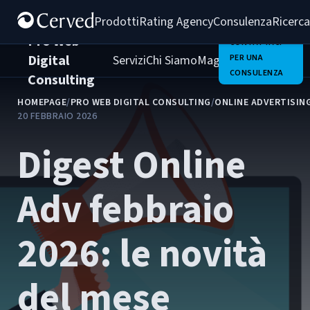
Prodotti
Rating Agency
Consulenza
Ricerca
Pro Web
CONTATTACI
Digital
Servizi
Chi Siamo
Magazine
PER UNA
Clienti
Carrie
CONSULENZA
Consulting
HOMEPAGE
/
PRO WEB DIGITAL CONSULTING
/
ONLINE ADVERTISIN
20 FEBBRAIO 2026
Digest Online
Adv febbraio
2026: le novità
del mese