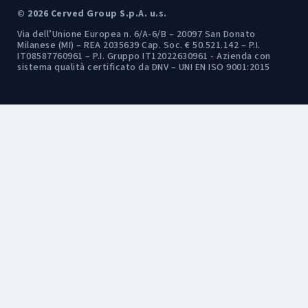
© 2026 Cerved Group S.p.A. u.s.
Via dell’Unione Europea n. 6/A-6/B – 20097 San Donato
Milanese (MI) – REA 2035639 Cap. Soc. € 50.521.142 – P.I.
IT08587760961 – P.I. Gruppo IT12022630961 - Azienda con
sistema qualità certificato da DNV – UNI EN ISO 9001:2015