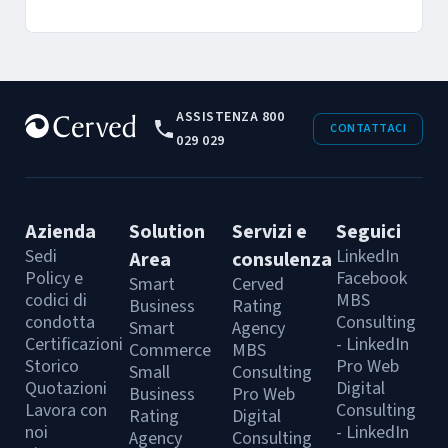
ASSISTENZA 800
CONTATTACI
029 029
Azienda
Solution
Servizi e
Seguici
Sedi
LinkedIn
Area
consulenza
Policy e
Facebook
Smart
Cerved
codici di
MBS
Business
Rating
condotta
Consulting
Smart
Agency
Certificazioni
- LinkedIn
Commerce
MBS
Storico
Pro Web
Small
Consulting
Quotazioni
Digital
Business
Pro Web
Lavora con
Consulting
Rating
Digital
noi
- LinkedIn
Agency
Consulting