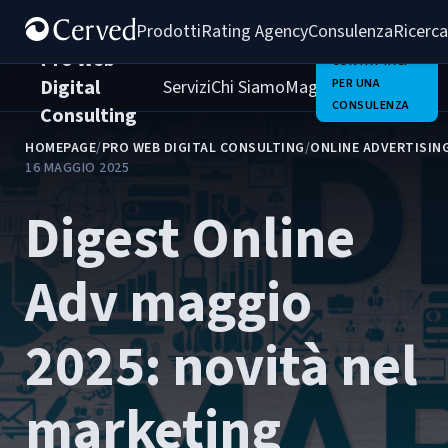
Prodotti
Rating Agency
Consulenza
Ricerca
Pro Web
CONTATTACI
Digital
Servizi
Chi Siamo
Magazine
PER UNA
Clienti
Carrie
CONSULENZA
Consulting
HOMEPAGE
/
PRO WEB DIGITAL CONSULTING
/
ONLINE ADVERTISIN
16 MAGGIO 2025
Digest Online
Adv maggio
2025: novità nel
marketing