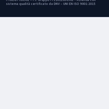
IT08587760961 – P.I. Gruppo IT12022630961 - Azienda con
sistema qualità certificato da DNV – UNI EN ISO 9001:2015