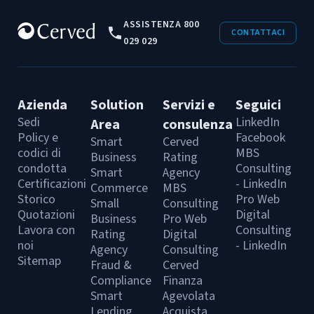
ASSISTENZA 800
CONTATTACI
029 029
Azienda
Solution
Servizi e
Seguici
Sedi
LinkedIn
Area
consulenza
Policy e
Facebook
Smart
Cerved
codici di
MBS
Business
Rating
condotta
Consulting
Smart
Agency
Certificazioni
- LinkedIn
Commerce
MBS
Storico
Pro Web
Small
Consulting
Quotazioni
Digital
Business
Pro Web
Lavora con
Consulting
Rating
Digital
noi
- LinkedIn
Agency
Consulting
Sitemap
Fraud &
Cerved
Compliance
Finanza
Smart
Agevolata
Lending
Acquista