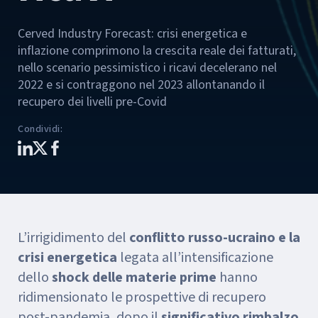
Cerved Industry Forecast: crisi energetica e
inflazione comprimono la crescita reale dei fatturati,
nello scenario pessimistico i ricavi decelerano nel
2022 e si contraggono nel 2023 allontanando il
recupero dei livelli pre-Covid
Condividi
:
L’irrigidimento del
conflitto russo-ucraino e la
crisi energetica
legata all’intensificazione
dello
shock delle materie prime
hanno
ridimensionato le prospettive di recupero
post-pandemia, dopo il
significativo rimbalzo