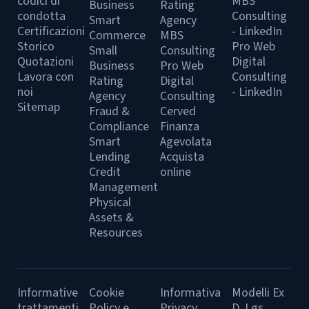
codici di
MBS
Business
Rating
condotta
Consulting
Smart
Agency
Certificazioni
- LinkedIn
Commerce
MBS
Storico
Pro Web
Small
Consulting
Quotazioni
Digital
Business
Pro Web
Lavora con
Consulting
Rating
Digital
noi
- LinkedIn
Agency
Consulting
Sitemap
Fraud &
Cerved
Compliance
Finanza
Smart
Agevolata
Lending
Acquista
Credit
online
Management
Physical
Assets &
Resources
Informative
Cookie
Informativa
Modelli Ex
trattamenti
Policy e
Privacy
D. Lgs.