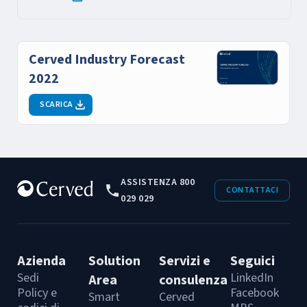
Cerved Industry Forecast
2022
SCARICA
ASSISTENZA 800
CONTATTACI
029 029
Azienda
Solution
Servizi e
Seguici
Sedi
LinkedIn
Area
consulenza
Policy e
Facebook
Smart
Cerved