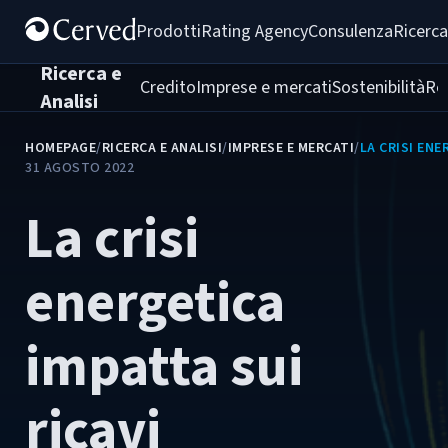
Prodotti
Rating Agency
Consulenza
Ricerca
Ricerca e
Credito
Imprese e mercati
Sostenibilità
Re
Analisi
HOMEPAGE
/
RICERCA E ANALISI
/
IMPRESE E MERCATI
/
LA CRISI ENE
31 AGOSTO 2022
La crisi
energetica
impatta sui
ricavi