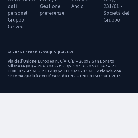
dati
Gestione
Ancic
231/01 -
personali
preferenze
Società del
Gruppo
Gruppo
Cerved
© 2026 Cerved Group S.p.A. u.s.
Via dell’Unione Europea n. 6/A-6/B – 20097 San Donato
Milanese (MI) – REA 2035639 Cap. Soc. € 50.521.142 – P.I.
IT08587760961 – P.I. Gruppo IT12022630961 - Azienda con
sistema qualità certificato da DNV – UNI EN ISO 9001:2015