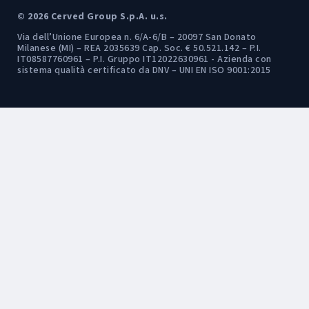
© 2026 Cerved Group S.p.A. u.s.
Via dell’Unione Europea n. 6/A-6/B – 20097 San Donato
Milanese (MI) – REA 2035639 Cap. Soc. € 50.521.142 – P.I.
IT08587760961 – P.I. Gruppo IT12022630961 - Azienda con
sistema qualità certificato da DNV – UNI EN ISO 9001:2015