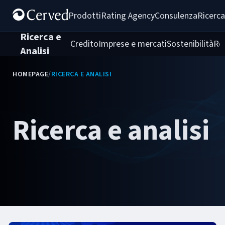
Prodotti
Rating Agency
Consulenza
Ricerca
Ricerca e
Credito
Imprese e mercati
Sostenibilità
Re
Analisi
HOMEPAGE
/
RICERCA E ANALISI
Ricerca e analisi