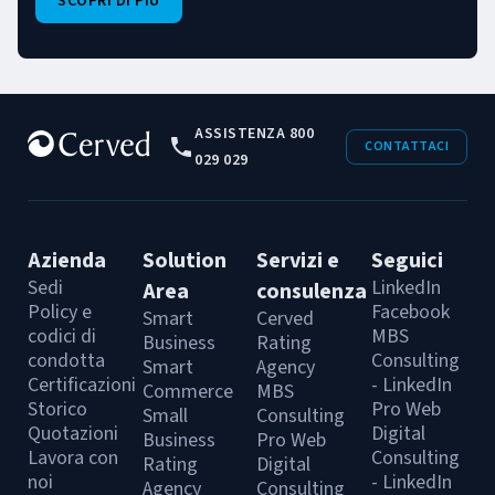
SCOPRI DI PIÙ
ASSISTENZA 800
CONTATTACI
029 029
Azienda
Solution
Servizi e
Seguici
Sedi
LinkedIn
Area
consulenza
Policy e
Facebook
Smart
Cerved
codici di
MBS
Business
Rating
condotta
Consulting
Smart
Agency
Certificazioni
- LinkedIn
Commerce
MBS
Storico
Pro Web
Small
Consulting
Quotazioni
Digital
Business
Pro Web
Lavora con
Consulting
Rating
Digital
noi
- LinkedIn
Agency
Consulting