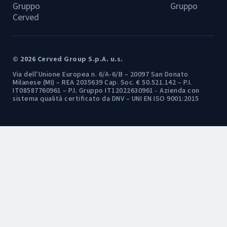
Gruppo
Gruppo
Cerved
© 2026 Cerved Group S.p.A. u.s.
Via dell’Unione Europea n. 6/A-6/B – 20097 San Donato
Milanese (MI) – REA 2035639 Cap. Soc. € 50.521.142 – P.I.
IT08587760961 – P.I. Gruppo IT12022630961 - Azienda con
sistema qualità certificato da DNV – UNI EN ISO 9001:2015