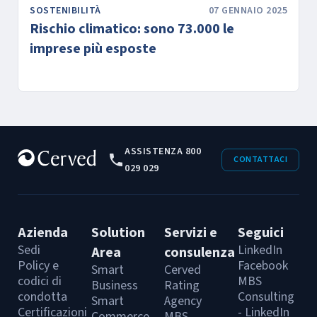
SOSTENIBILITÀ
07 GENNAIO 2025
Rischio climatico: sono 73.000 le
imprese più esposte
ASSISTENZA 800
CONTATTACI
029 029
Azienda
Solution
Servizi e
Seguici
Sedi
LinkedIn
Area
consulenza
Policy e
Facebook
Smart
Cerved
codici di
MBS
Business
Rating
condotta
Consulting
Smart
Agency
Certificazioni
- LinkedIn
Commerce
MBS