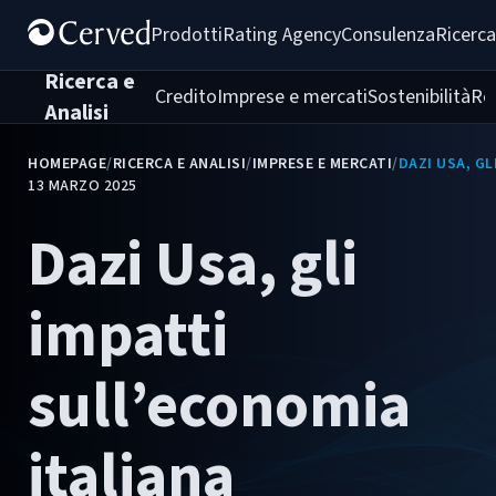
Prodotti
Rating Agency
Consulenza
Ricerca
Ricerca e
Credito
Imprese e mercati
Sostenibilità
Re
Analisi
HOMEPAGE
/
RICERCA E ANALISI
/
IMPRESE E MERCATI
/
DAZI USA, GL
13 MARZO 2025
Dazi Usa, gli
impatti
sull’economia
italiana