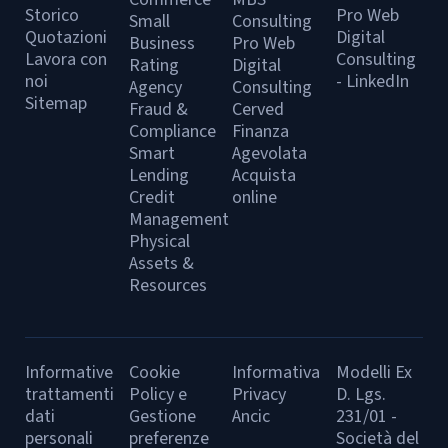
Storico
Pro Web
Small
Consulting
Quotazioni
Digital
Business
Pro Web
Lavora con
Consulting
Rating
Digital
noi
- LinkedIn
Agency
Consulting
Sitemap
Fraud &
Cerved
Compliance
Finanza
Smart
Agevolata
Lending
Acquista
Credit
online
Management
Physical
Assets &
Resources
Informative
Cookie
Informativa
Modelli Ex
trattamenti
Policy e
Privacy
D. Lgs.
dati
Gestione
Ancic
231/01 -
personali
preferenze
Società del