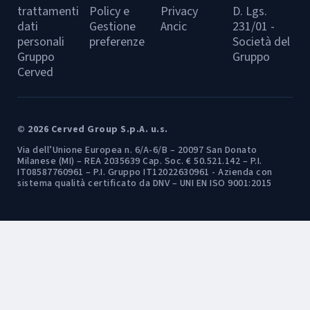
trattamenti
Policy e
Privacy
D. Lgs.
dati
Gestione
Ancic
231/01 -
personali
preferenze
Società del
Gruppo
Gruppo
Cerved
© 2026 Cerved Group S.p.A. u.s.
Via dell’Unione Europea n. 6/A-6/B – 20097 San Donato
Milanese (MI) – REA 2035639 Cap. Soc. € 50.521.142 – P.I.
IT08587760961 – P.I. Gruppo IT12022630961 - Azienda con
sistema qualità certificato da DNV – UNI EN ISO 9001:2015