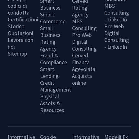
Smart
Cerved
codici di
MBS
Business
Rating
condotta
Consulting
Smart
Agency
Certificazioni
- LinkedIn
Commerce
MBS
Storico
Pro Web
Small
Consulting
Quotazioni
Digital
Business
Pro Web
Lavora con
Consulting
Rating
Digital
noi
- LinkedIn
Agency
Consulting
Sitemap
Fraud &
Cerved
Compliance
Finanza
Smart
Agevolata
Lending
Acquista
Credit
online
Management
Physical
Assets &
Resources
Informative
Cookie
Informativa
Modelli Ex