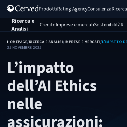
Prodotti
Rating Agency
Consulenza
Ricerca
Ricerca e
Credito
Imprese e mercati
Sostenibilità
Re
Analisi
HOMEPAGE
/
RICERCA E ANALISI
/
IMPRESE E MERCATI
/
L’IMPATTO DE
25 NOVEMBRE 2025
L’impatto
dell’AI Ethics
nelle
assicurazioni: