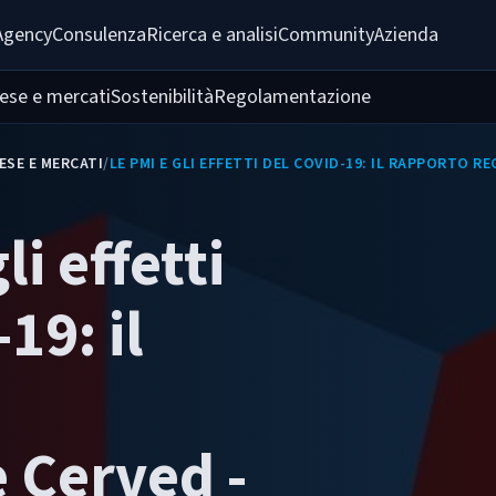
Agency
Consulenza
Ricerca e analisi
Community
Azienda
ese e mercati
Sostenibilità
Regolamentazione
ESE E MERCATI
/
LE PMI E GLI EFFETTI DEL COVID-19: IL RAPPORTO 
li effetti
19: il
 Cerved -