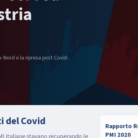
tria
-Nord e la ripresa post Covid-
ti del Covid
Rapporto R
PMI 2020
PMI italiane stavano recuperando le