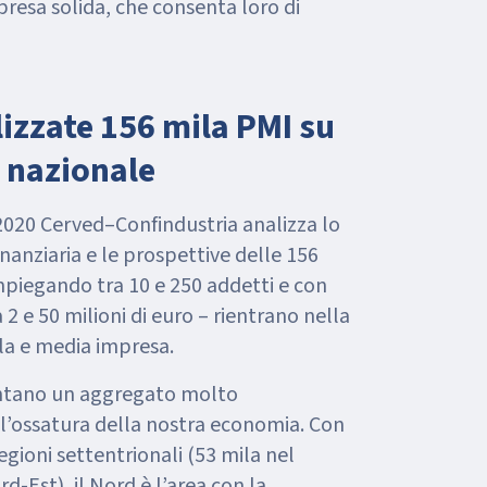
presa solida, che consenta loro di
lizzate 156 mila PMI su
o nazionale
020 Cerved–Confindustria analizza lo
nanziaria e le prospettive delle 156
impiegando tra 10 e 250 addetti e con
 2 e 50 milioni di euro – rientrano nella
la e media impresa.
entano un aggregato molto
e l’ossatura della nostra economia. Con
regioni settentrionali (53 mila nel
d-Est), il Nord è l’area con la