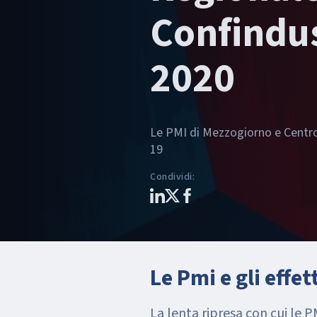
Confindus
2020
Le PMI di Mezzogiorno e Centro
19
Condividi
:
Le Pmi e gli effet
La lenta ripresa con cui le 