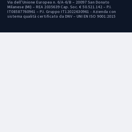
Via dell’Unione Europea n. 6/A-6/B – 20097 San Donato
Milanese (MI) – REA 2035639 Cap. Soc. € 50.521.142 – P.I.
IT08587760961 – P.I. Gruppo IT12022630961 - Azienda con
sistema qualità certificato da DNV – UNI EN ISO 9001:2015