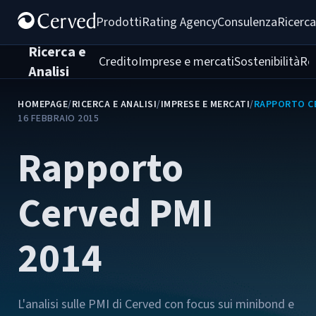
Prodotti
Rating Agency
Consulenza
Ricerca
Ricerca e
Credito
Imprese e mercati
Sostenibilità
Re
Analisi
HOMEPAGE
/
RICERCA E ANALISI
/
IMPRESE E MERCATI
/
RAPPORTO CE
16 FEBBRAIO 2015
Rapporto
Cerved PMI
2014
L'analisi sulle PMI di Cerved con focus sui minibond e