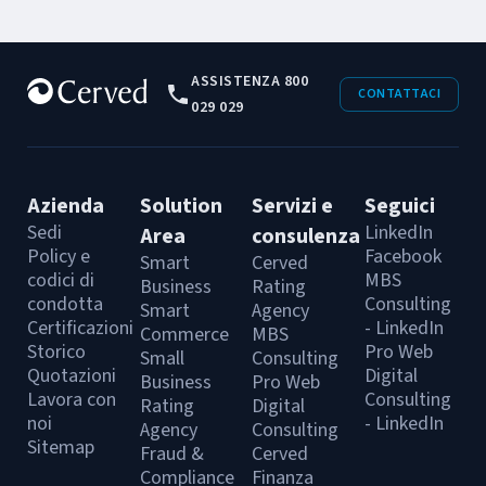
ASSISTENZA 800
CONTATTACI
029 029
Azienda
Solution
Servizi e
Seguici
Sedi
LinkedIn
Area
consulenza
Policy e
Facebook
Smart
Cerved
codici di
MBS
Business
Rating
condotta
Consulting
Smart
Agency
Certificazioni
- LinkedIn
Commerce
MBS
Storico
Pro Web
Small
Consulting
Quotazioni
Digital
Business
Pro Web
Lavora con
Consulting
Rating
Digital
noi
- LinkedIn
Agency
Consulting
Sitemap
Fraud &
Cerved
Compliance
Finanza