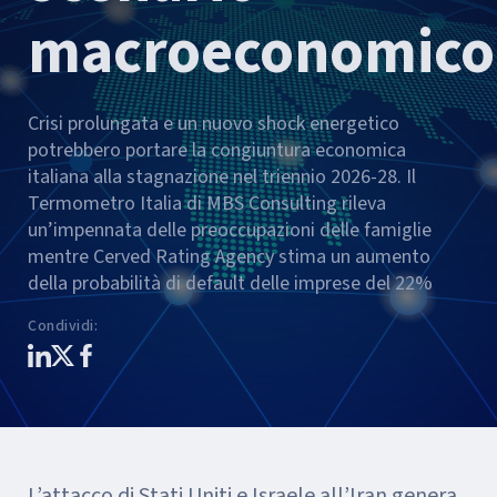
macroeconomico
Crisi prolungata e un nuovo shock energetico
potrebbero portare la congiuntura economica
italiana alla stagnazione nel triennio 2026-28. Il
Termometro Italia di MBS Consulting rileva
un’impennata delle preoccupazioni delle famiglie
mentre Cerved Rating Agency stima un aumento
della probabilità di default delle imprese del 22%
Condividi
:
L’attacco di Stati Uniti e Israele all’Iran genera