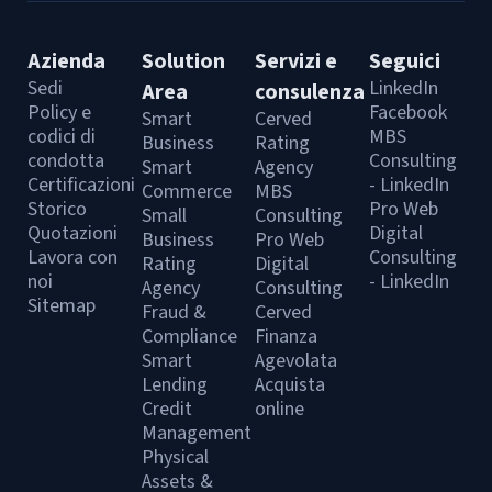
Azienda
Solution
Servizi e
Seguici
Sedi
LinkedIn
Area
consulenza
Policy e
Facebook
Smart
Cerved
codici di
MBS
Business
Rating
condotta
Consulting
Smart
Agency
Certificazioni
- LinkedIn
Commerce
MBS
Storico
Pro Web
Small
Consulting
Quotazioni
Digital
Business
Pro Web
Lavora con
Consulting
Rating
Digital
noi
- LinkedIn
Agency
Consulting
Sitemap
Fraud &
Cerved
Compliance
Finanza
Smart
Agevolata
Lending
Acquista
Credit
online
Management
Physical
Assets &