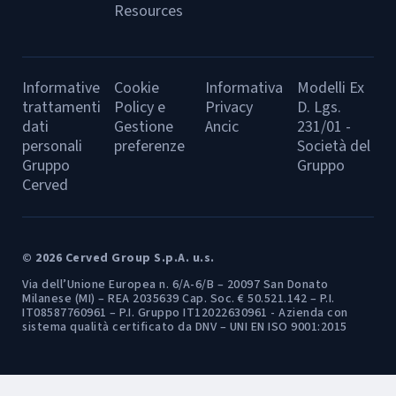
Resources
Informative
Cookie
Informativa
Modelli Ex
trattamenti
Policy e
Privacy
D. Lgs.
dati
Gestione
Ancic
231/01 -
personali
preferenze
Società del
Gruppo
Gruppo
Cerved
© 2026 Cerved Group S.p.A. u.s.
Via dell’Unione Europea n. 6/A-6/B – 20097 San Donato
Milanese (MI) – REA 2035639 Cap. Soc. € 50.521.142 – P.I.
IT08587760961 – P.I. Gruppo IT12022630961 - Azienda con
sistema qualità certificato da DNV – UNI EN ISO 9001:2015