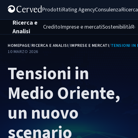
Prodotti
Rating Agency
Consulenza
Ricerca
Ricerca e
Credito
Imprese e mercati
Sostenibilità
Re
Analisi
HOMEPAGE
/
RICERCA E ANALISI
/
IMPRESE E MERCATI
/
TENSIONI IN
10 MARZO 2026
Tensioni in
Medio Oriente,
un nuovo
scenario