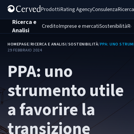
Prodotti
Rating Agency
Consulenza
Ricerca
Ricerca e
Credito
Imprese e mercati
Sostenibilità
Re
Analisi
HOMEPAGE
/
RICERCA E ANALISI
/
SOSTENIBILITÀ
/
PPA: UNO STRUME
29 FEBBRAIO 2024
PPA: uno
strumento utile
a favorire la
transizione