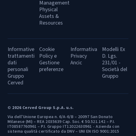
Management
Physical
Assets &
Resources
Informative
Cookie
Informativa
Modelli Ex
trattamenti
Policy e
Privacy
D. Lgs.
dati
Gestione
Ancic
231/01 -
personali
preferenze
Società del
Gruppo
Gruppo
Cerved
© 2026 Cerved Group S.p.A. u.s.
Via dell’Unione Europea n. 6/A-6/B – 20097 San Donato
Milanese (MI) – REA 2035639 Cap. Soc. € 50.521.142 – P.I.
IT08587760961 – P.I. Gruppo IT12022630961 - Azienda con
sistema qualità certificato da DNV – UNI EN ISO 9001:2015