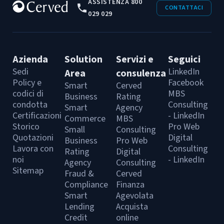
ASSISTENZA 800
CONTATTACI
029 029
Azienda
Solution
Servizi e
Seguici
Sedi
LinkedIn
Area
consulenza
Policy e
Facebook
Smart
Cerved
codici di
MBS
Business
Rating
condotta
Consulting
Smart
Agency
Certificazioni
- LinkedIn
Commerce
MBS
Storico
Pro Web
Small
Consulting
Quotazioni
Digital
Business
Pro Web
Lavora con
Consulting
Rating
Digital
noi
- LinkedIn
Agency
Consulting
Sitemap
Fraud &
Cerved
Compliance
Finanza
Smart
Agevolata
Lending
Acquista
Credit
online