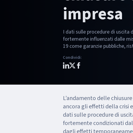
impresa
I dati sulle procedure di uscita
fortemente influenzati dalle mis
19 come garanzie pubbliche, ris
Condividi
:
L’andamento delle chiusure 
ancora gli effetti della cri
dati sulle procedure di uscit
fortemente condizionati dal
dagli effetti temporaneamen