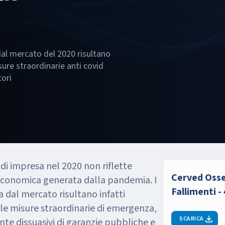
 dal mercato del 2020 risultano
ure straordinarie anti covid
tori
di impresa nel 2020 non riflette
Cerved Oss
si economica generata dalla pandemia. I
Fallimenti -
a dal mercato risultano infatti
le misure straordinarie di emergenza,
SCARICA
te dissuasivi di garanzie pubbliche e