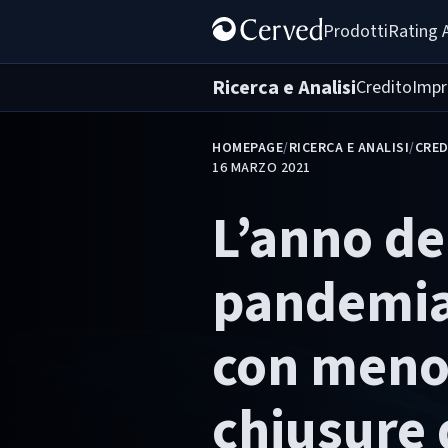
Prodotti
Rating 
Ricerca e Analisi
Credito
Impr
HOMEPAGE
/
RICERCA E ANALISI
/
CRED
16 MARZO 2021
L’anno de
pandemia
con men
chiusure 