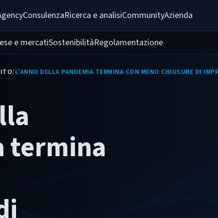
Agency
Consulenza
Ricerca e analisi
Community
Azienda
ese e mercati
Sostenibilità
Regolamentazione
ITO
/
L’ANNO DELLA PANDEMIA TERMINA CON MENO CHIUSURE DI IMP
lla
 termina
o
di