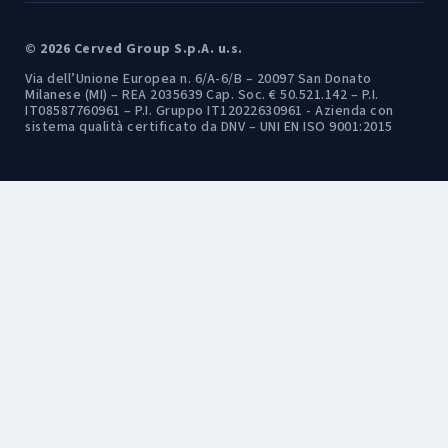
© 2026 Cerved Group S.p.A. u.s.
Via dell’Unione Europea n. 6/A-6/B – 20097 San Donato
Milanese (MI) – REA 2035639 Cap. Soc. € 50.521.142 – P.I.
IT08587760961 – P.I. Gruppo IT12022630961 - Azienda con
sistema qualità certificato da DNV – UNI EN ISO 9001:2015