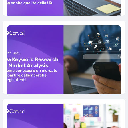
25 LUGLIO 2023
Migliora l'esperienza degli utenti
lavorando sui Core Web Vitals
Non solo intento di ricerca ma anche qualità
della UX. Registrati e guarda gratuitamente il
webinar.
#WEBINAR-CRO-AND-UX
#WEBINAR-DIGITAL-MARKETING
30 MAGGIO 2023
Da Keyword Research a Market