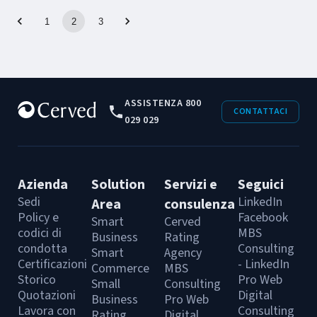
all’evento!
1
2
3
28 MARZO 2023
Aumenta traffico e conversioni delle
tue campagne Adv con ChatGPT
Conosci le opportunità (e minacce) derivanti
ASSISTENZA 800
CONTATTACI
dall’uso di ChatGPT nel mondo dell’Online
029 029
Advertising. Guarda gratuitamente il webinar!
#WEBINAR-CRO-AND-UX
#WEBINAR-DIGITAL-MARKETING
Azienda
Solution
Servizi e
Seguici
Sedi
LinkedIn
Area
consulenza
Policy e
Facebook
Smart
Cerved
codici di
MBS
Business
Rating
condotta
Consulting
Smart
Agency
Certificazioni
- LinkedIn
Commerce
MBS
Storico
Pro Web
Small
Consulting
Quotazioni
Digital
Business
Pro Web
Lavora con
Consulting
Rating
Digital