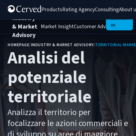
Products
Rating Agency
Consulting
About 
Industry
CONTACT
& Market
Market Insight
Customer Advocacy
US
Interna
Advisory
HOMEPAGE
/
INDUSTRY & MARKET ADVISORY
/
TERRITORIAL MARK
Analisi del
potenziale
territoriale
Analizza il territorio per
focalizzare le azioni commerciali e
di sviluppo su aree di maggiore