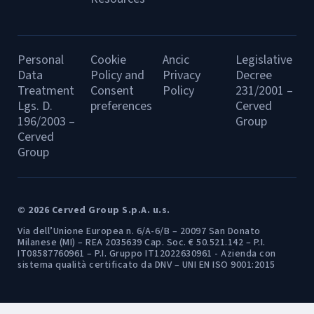
Personal
Cookie
Ancic
Legislative
Data
Policy and
Privacy
Decree
Treatment
Consent
Policy
231/2001 –
Lgs. D.
preferences
Cerved
196/2003 –
Group
Cerved
Group
© 2026 Cerved Group S.p.A. u.s.
Via dell’Unione Europea n. 6/A-6/B – 20097 San Donato
Milanese (MI) – REA 2035639 Cap. Soc. € 50.521.142 – P.I.
IT08587760961 – P.I. Gruppo IT12022630961 - Azienda con
sistema qualità certificato da DNV – UNI EN ISO 9001:2015