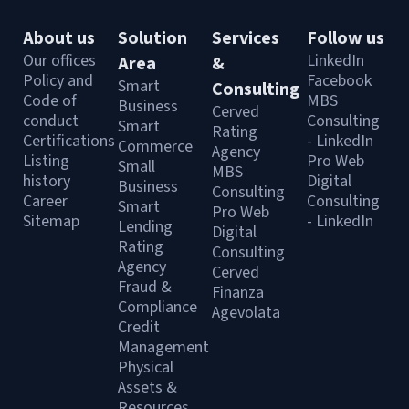
About us
Solution
Services
Follow us
Our offices
LinkedIn
Area
&
Policy and
Facebook
Smart
Consulting
Code of
MBS
Business
Cerved
conduct
Consulting
Smart
Rating
Certifications
- LinkedIn
Commerce
Agency
Listing
Pro Web
Small
MBS
history
Digital
Business
Consulting
Career
Consulting
Smart
Pro Web
Sitemap
- LinkedIn
Lending
Digital
Rating
Consulting
Agency
Cerved
Fraud &
Finanza
Compliance
Agevolata
Credit
Management
Physical
Assets &
Resources