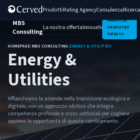
Prodotti
Rating Agency
Consulenza
Ricerca
PARLA CON
MBS
La nostra offerta
Innovation Team
Chi Sia
UN NOSTRO
Consulting
ESPERTO
HOMEPAGE
/
MBS CONSULTING
/
ENERGY & UTILITIES
Energy &
Utilities
Affianchiamo le aziende nella transizione ecologica e
digitale, con un approccio olistico che integra
competenze profonde e cross-settoriali per cogliere
appieno le opportunità di questo cambiamento.