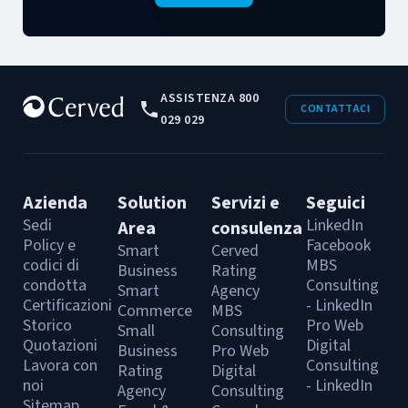
ASSISTENZA 800
CONTATTACI
029 029
Azienda
Solution
Servizi e
Seguici
Sedi
LinkedIn
Area
consulenza
Policy e
Facebook
Smart
Cerved
codici di
MBS
Business
Rating
condotta
Consulting
Smart
Agency
Certificazioni
- LinkedIn
Commerce
MBS
Storico
Pro Web
Small
Consulting
Quotazioni
Digital
Business
Pro Web
Lavora con
Consulting
Rating
Digital
noi
- LinkedIn
Agency
Consulting
Sitemap