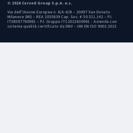
© 2026 Cerved Group S.p.A. u.s.
Via dell’Unione Europea n. 6/A-6/B – 20097 San Donato
Milanese (MI) – REA 2035639 Cap. Soc. € 50.521.142 – P.I.
IT08587760961 – P.I. Gruppo IT12022630961 - Azienda con
sistema qualità certificato da DNV – UNI EN ISO 9001:2015