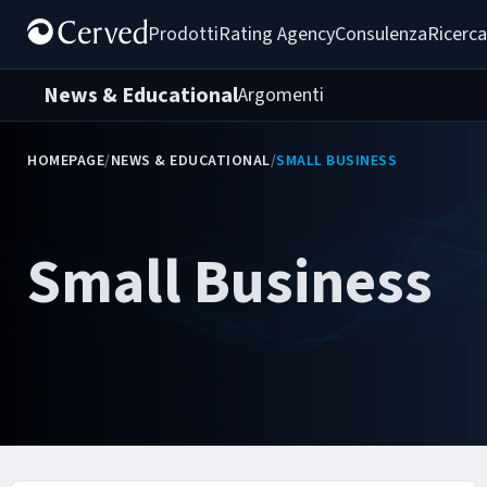
Prodotti
Rating Agency
Consulenza
Ricerca
News & Educational
Argomenti
HOMEPAGE
/
NEWS & EDUCATIONAL
/
SMALL BUSINESS
Small Business