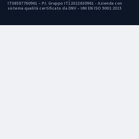
IT08587760961 – P.I. Gruppo IT12022630961 - Azienda con
sistema qualità certificato da DNV – UNI EN ISO 9001:2015