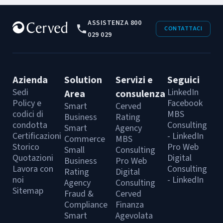
ASSISTENZA 800
CONTATTACI
029 029
Azienda
Solution
Servizi e
Seguici
Sedi
LinkedIn
Area
consulenza
Policy e
Facebook
Smart
Cerved
codici di
MBS
Business
Rating
condotta
Consulting
Smart
Agency
Certificazioni
- LinkedIn
Commerce
MBS
Storico
Pro Web
Small
Consulting
Quotazioni
Digital
Business
Pro Web
Lavora con
Consulting
Rating
Digital
noi
- LinkedIn
Agency
Consulting
Sitemap
Fraud &
Cerved
Compliance
Finanza
Smart
Agevolata