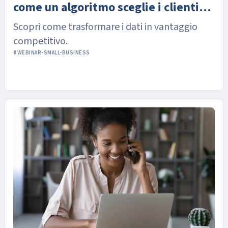
come un algoritmo sceglie i clienti
quanto sei finanziabile e pronto per
ideali per te
Scopri come trasformare i dati in vantaggio
accedere a nuove opportunità
Scopri come ti valutano banche e investitori.
competitivo.
#WEBINAR-SMALL-BUSINESS
#WEBINAR-SMALL-BUSINESS