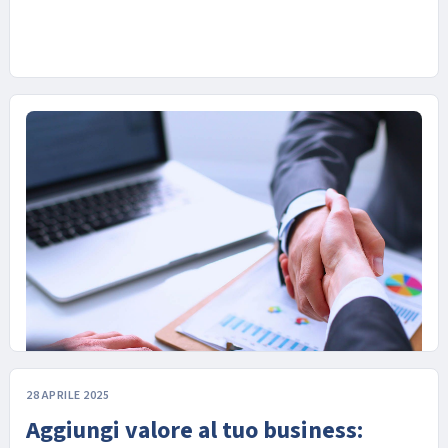
28 APRILE 2025
11 GIUGNO 2025
Aggiungi valore al tuo business:
Come ti vedono le banche? Scopri