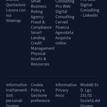
Small
Consulting
Quotazioni
Digital
Business
Pro Web
Lavora con
Consulting
Rating
Digital
noi
- LinkedIn
Agency
Consulting
Sitemap
Fraud &
Cerved
Compliance
Finanza
Smart
Agevolata
Lending
Acquista
Credit
online
Management
Physical
Assets &
Resources
Informative
Cookie
Informativa
Modelli Ex
trattamenti
Policy e
Privacy
D. Lgs.
dati
Gestione
Ancic
231/01 -
personali
preferenze
Società del
Gruppo
Gruppo