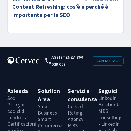
Content Refreshing: cos’è e perché è
importante per la SEO
ASSISTENZA 800
CONTATTACI
029 029
Azienda
Solution
Servizi e
Seguici
Sedi
LinkedIn
Area
consulenza
Policy e
Facebook
Smart
Cerved
codici di
MBS
Business
Rating
condotta
Consulting
Smart
Agency
Certificazioni
- LinkedIn
Commerce
MBS
Storico
Pro Web