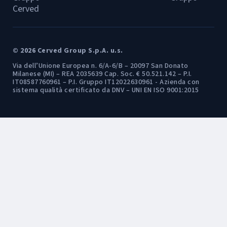
Cerved
© 2026 Cerved Group S.p.A. u.s.
Via dell’Unione Europea n. 6/A-6/B – 20097 San Donato
Milanese (MI) – REA 2035639 Cap. Soc. € 50.521.142 – P.I.
IT08587760961 – P.I. Gruppo IT12022630961 - Azienda con
sistema qualità certificato da DNV – UNI EN ISO 9001:2015