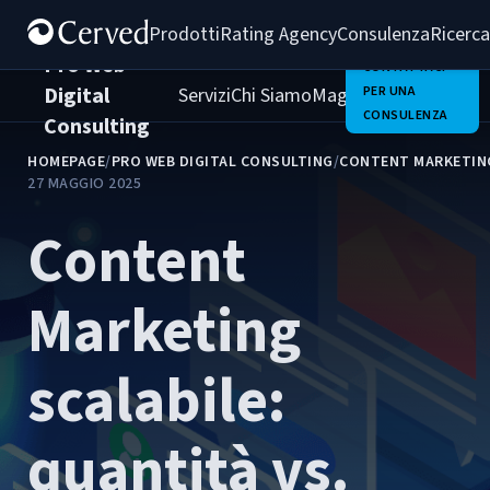
Prodotti
Rating Agency
Consulenza
Ricerca
Pro Web
CONTATTACI
Digital
Servizi
Chi Siamo
Magazine
PER UNA
Clienti
Carrie
CONSULENZA
Consulting
HOMEPAGE
/
PRO WEB DIGITAL CONSULTING
/
CONTENT MARKETIN
27 MAGGIO 2025
Content
Marketing
scalabile:
quantità vs.