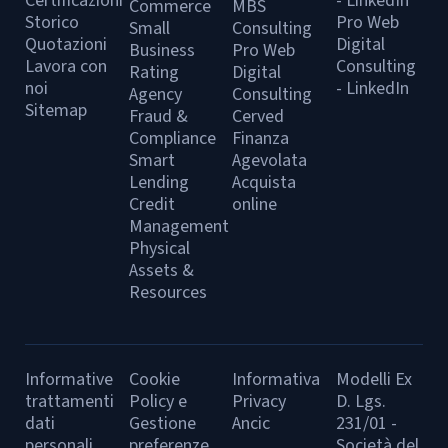
Certificazioni
- LinkedIn
Commerce
MBS
Storico
Pro Web
Small
Consulting
Quotazioni
Digital
Business
Pro Web
Lavora con
Consulting
Rating
Digital
noi
- LinkedIn
Agency
Consulting
Sitemap
Fraud &
Cerved
Compliance
Finanza
Smart
Agevolata
Lending
Acquista
Credit
online
Management
Physical
Assets &
Resources
Informative
Cookie
Informativa
Modelli Ex
trattamenti
Policy e
Privacy
D. Lgs.
dati
Gestione
Ancic
231/01 -
personali
preferenze
Società del