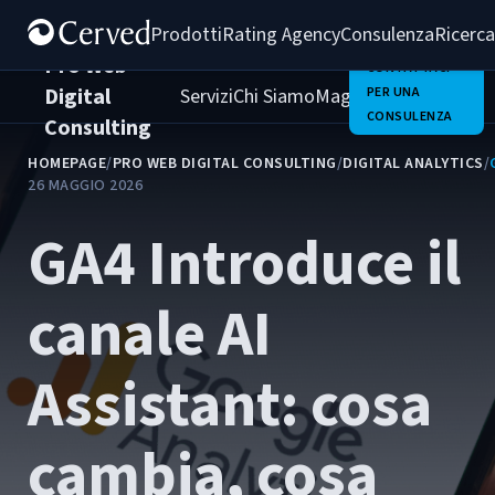
Prodotti
Rating Agency
Consulenza
Ricerca
Pro Web
CONTATTACI
Digital
Servizi
Chi Siamo
Magazine
PER UNA
Clienti
Carrie
CONSULENZA
Consulting
HOMEPAGE
/
PRO WEB DIGITAL CONSULTING
/
DIGITAL ANALYTICS
/
26 MAGGIO 2026
GA4 Introduce il
canale AI
Assistant: cosa
cambia, cosa