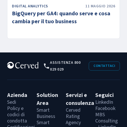
DIGITAL ANALYTICS
11 MAGGIO 2026
BigQuery per GA4: quando serve e cosa
cambia per il tuo business
ASSISTENZA 800
CONTATTACI
029 029
Azienda
Solution
Servizi e
Seguici
Sedi
LinkedIn
Area
consulenza
Policy e
Facebook
Smart
Cerved
codici di
MBS
Business
Rating
condotta
Consulting
Smart
Agency