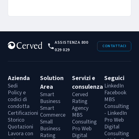
ASSISTENZA 800
CONTATTACI
029 029
Azienda
Solution
Servizi e
Seguici
Sedi
LinkedIn
Area
consulenza
Policy e
Facebook
Smart
Cerved
codici di
MBS
Business
Rating
condotta
Consulting
Smart
Agency
Certificazioni
- LinkedIn
Commerce
MBS
Storico
Pro Web
Small
Consulting
Quotazioni
Digital
Business
Pro Web
Lavora con
Consulting
Rating
Digital