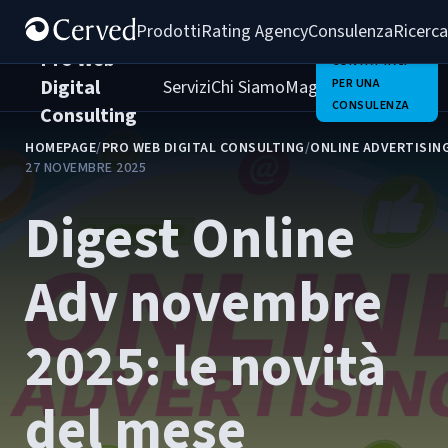
Prodotti
Rating Agency
Consulenza
Ricerca
Pro Web
CONTATTACI
Digital
Servizi
Chi Siamo
Magazine
PER UNA
Clienti
Carrie
CONSULENZA
Consulting
HOMEPAGE
/
PRO WEB DIGITAL CONSULTING
/
ONLINE ADVERTISIN
27 NOVEMBRE 2025
Digest Online
Adv novembre
2025: le novità
del mese