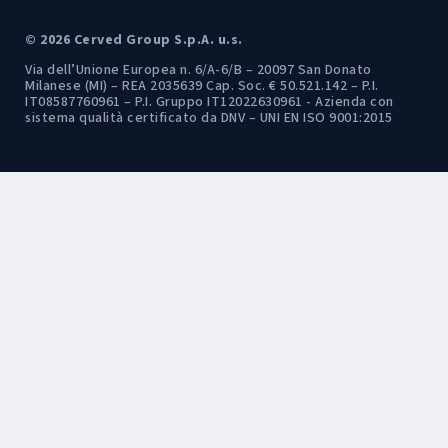
© 2026 Cerved Group S.p.A. u.s.
Via dell’Unione Europea n. 6/A-6/B – 20097 San Donato
Milanese (MI) – REA 2035639 Cap. Soc. € 50.521.142 – P.I.
IT08587760961 – P.I. Gruppo IT12022630961 - Azienda con
sistema qualità certificato da DNV – UNI EN ISO 9001:2015