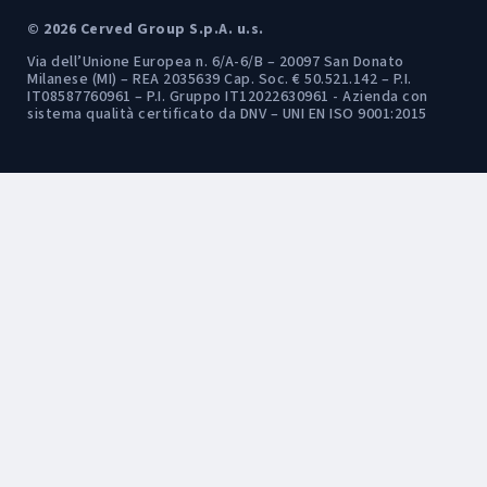
© 2026 Cerved Group S.p.A. u.s.
Via dell’Unione Europea n. 6/A-6/B – 20097 San Donato
Milanese (MI) – REA 2035639 Cap. Soc. € 50.521.142 – P.I.
IT08587760961 – P.I. Gruppo IT12022630961 - Azienda con
sistema qualità certificato da DNV – UNI EN ISO 9001:2015