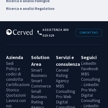
Ricerca e analisi Famiglie
Ricerca e analisi Regulation
ASSISTENZA 800
CONTATTACI
029 029
Azienda
Solution
Servizi e
Seguici
Sedi
LinkedIn
Area
consulenza
Policy e
Facebook
Smart
Cerved
codici di
MBS
Business
Rating
condotta
Consulting
Smart
Agency
Certificazioni
- LinkedIn
Commerce
MBS
Storico
Pro Web
Small
Consulting
Quotazioni
Digital
Business
Pro Web
Lavora con
Consulting
Rating
Digital
noi
- LinkedIn
Agency
Consulting