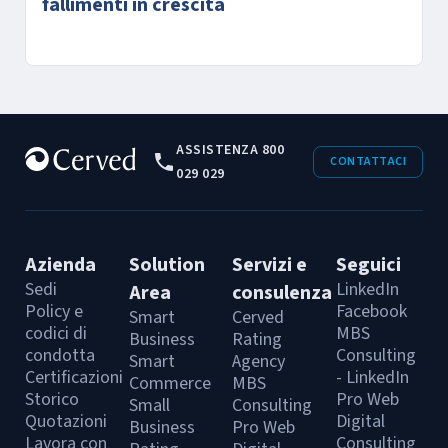
fallimenti in crescita
ASSISTENZA 800
CONTATTACI
029 029
Azienda
Solution
Servizi e
Seguici
Sedi
LinkedIn
Area
consulenza
Policy e
Facebook
Smart
Cerved
codici di
MBS
Business
Rating
condotta
Consulting
Smart
Agency
Certificazioni
- LinkedIn
Commerce
MBS
Storico
Pro Web
Small
Consulting
Quotazioni
Digital
Business
Pro Web
Lavora con
Consulting