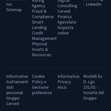
Rating
Digital
noi
- LinkedIn
Agency
Consulting
Sitemap
Fraud &
Cerved
Compliance
Finanza
Smart
Agevolata
Lending
Acquista
Credit
online
Management
Physical
Assets &
Resources
Informative
Cookie
Informativa
Modelli Ex
trattamenti
Policy e
Privacy
D. Lgs.
dati
Gestione
Ancic
231/01 -
personali
preferenze
Società del
Gruppo
Gruppo
Cerved