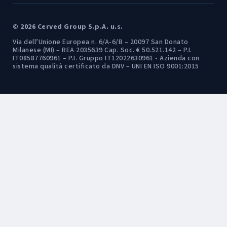
© 2026 Cerved Group S.p.A. u.s.
Via dell’Unione Europea n. 6/A-6/B – 20097 San Donato
Milanese (MI) – REA 2035639 Cap. Soc. € 50.521.142 – P.I.
IT08587760961 – P.I. Gruppo IT12022630961 - Azienda con
sistema qualità certificato da DNV – UNI EN ISO 9001:2015