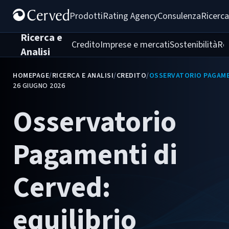
Prodotti
Rating Agency
Consulenza
Ricerca
Ricerca e
Credito
Imprese e mercati
Sostenibilità
Re
Analisi
HOMEPAGE
/
RICERCA E ANALISI
/
CREDITO
/
OSSERVATORIO PAGAMEN
26 GIUGNO 2026
Osservatorio
Pagamenti di
Cerved:
equilibrio