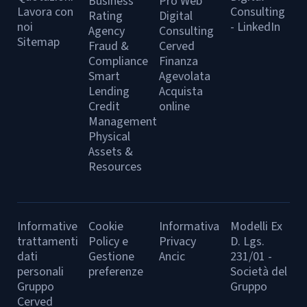
Business
Pro Web
Lavora con
Consulting
Rating
Digital
noi
- LinkedIn
Agency
Consulting
Sitemap
Fraud &
Cerved
Compliance
Finanza
Smart
Agevolata
Lending
Acquista
Credit
online
Management
Physical
Assets &
Resources
Informative
Cookie
Informativa
Modelli Ex
trattamenti
Policy e
Privacy
D. Lgs.
dati
Gestione
Ancic
231/01 -
personali
preferenze
Società del
Gruppo
Gruppo
Cerved