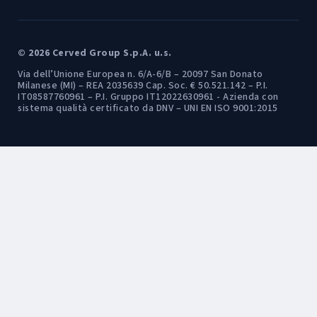
© 2026 Cerved Group S.p.A. u.s.
Via dell’Unione Europea n. 6/A-6/B – 20097 San Donato
Milanese (MI) – REA 2035639 Cap. Soc. € 50.521.142 – P.I.
IT08587760961 – P.I. Gruppo IT12022630961 - Azienda con
sistema qualità certificato da DNV – UNI EN ISO 9001:2015