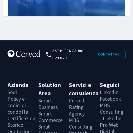
08 OTTOBRE 2025
Innovazione e dati: come il cassetto
ASSISTENZA 800
fiscale digitale cambia l’impresa
CONTATTACI
029 029
#EDUCAZIONE-FINANZIARIA
Azienda
Solution
Servizi e
Seguici
Sedi
LinkedIn
Area
consulenza
Policy e
Facebook
Smart
Cerved
codici di
MBS
Business
Rating
condotta
Consulting
Smart
Agency
Certificazioni
- LinkedIn
Commerce
MBS
Storico
Pro Web
Small
Consulting
Quotazioni
Digital