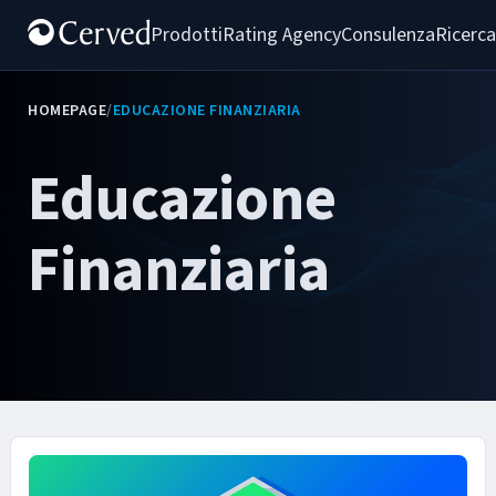
Prodotti
Rating Agency
Consulenza
Ricerca
HOMEPAGE
/
EDUCAZIONE FINANZIARIA
Educazione
Finanziaria