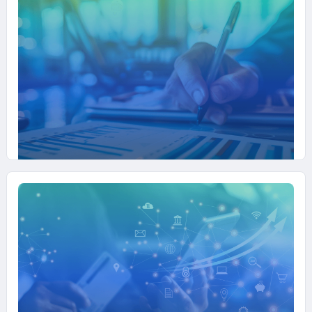
10 OTTOBRE 2025
Trovare il bando giusto
come la Finanza Agevolata supporta il tuo
business
#EDUCAZIONE-FINANZIARIA
09 OTTOBRE 2025
Capire il bilancio per dialogare
meglio con la banca
Comprendere i numeri per gestire meglio la
propria impresa
#EDUCAZIONE-FINANZIARIA