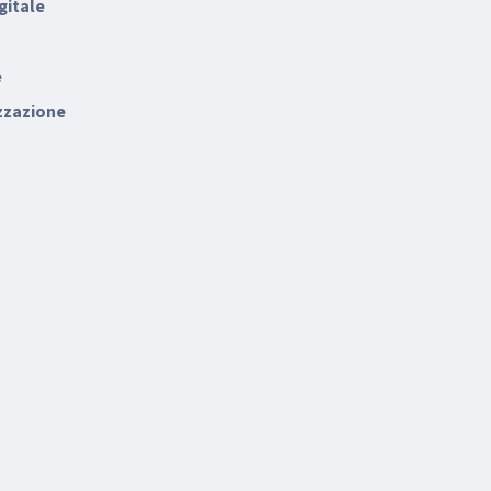
gitale
e
zzazione