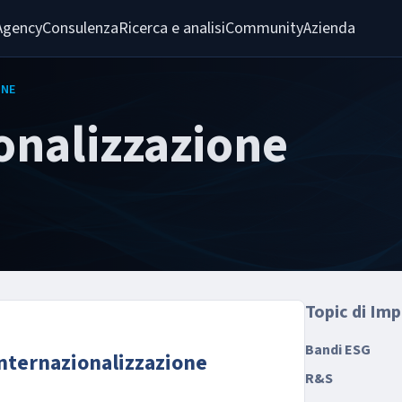
Agency
Consulenza
Ricerca e analisi
Community
Azienda
ONE
onalizzazione
Topic di Im
Bandi ESG
internazionalizzazione
R&S