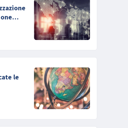
zzazione
ione
cate le
mercati