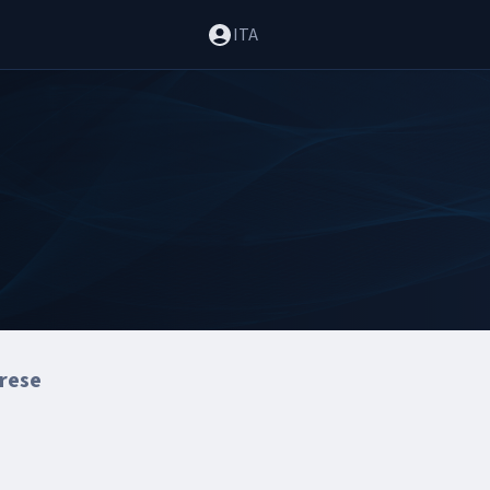
ITA
prese