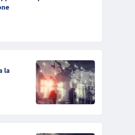
one
a la