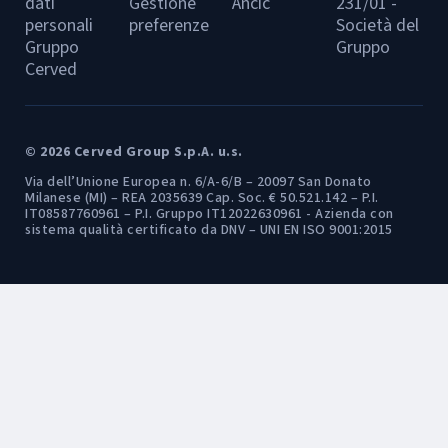
dati
Gestione
Ancic
231/01 -
personali
preferenze
Società del
Gruppo
Gruppo
Cerved
© 2026 Cerved Group S.p.A. u.s.
Via dell’Unione Europea n. 6/A-6/B – 20097 San Donato
Milanese (MI) – REA 2035639 Cap. Soc. € 50.521.142 – P.I.
IT08587760961 – P.I. Gruppo IT12022630961 - Azienda con
sistema qualità certificato da DNV – UNI EN ISO 9001:2015