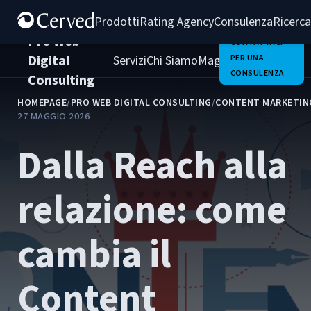
Prodotti
Rating Agency
Consulenza
Ricerca
Pro Web
CONTATTACI
Digital
Servizi
Chi Siamo
Magazine
PER UNA
Clienti
Carrie
CONSULENZA
Consulting
HOMEPAGE
/
PRO WEB DIGITAL CONSULTING
/
CONTENT MARKETIN
27 MAGGIO 2026
Dalla Reach alla
relazione: come
cambia il
Content