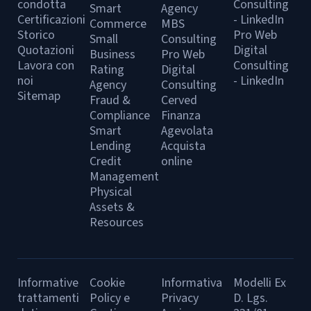
condotta
Consulting
Smart
Agency
Certificazioni
- LinkedIn
Commerce
MBS
Storico
Pro Web
Small
Consulting
Quotazioni
Digital
Business
Pro Web
Lavora con
Consulting
Rating
Digital
noi
- LinkedIn
Agency
Consulting
Sitemap
Fraud &
Cerved
Compliance
Finanza
Smart
Agevolata
Lending
Acquista
Credit
online
Management
Physical
Assets &
Resources
Informative
Cookie
Informativa
Modelli Ex
trattamenti
Policy e
Privacy
D. Lgs.