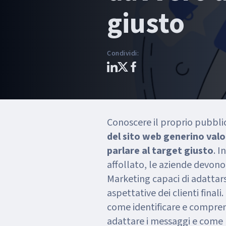
giusto
Condividi
:
Conoscere il proprio pubblic
del sito web generino valo
parlare al target giusto
. 
affollato, le aziende devono
Marketing capaci di adattarsi
aspettative dei clienti fina
come identificare e compren
adattare i messaggi e come mi