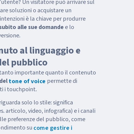
l’utente? Un visitatore può arrivare sul
tare soluzioni o acquistare un
 intenzioni è la chiave per produrre
subito alle sue domande
e lo
ersione.
nuto al linguaggio e
del pubblico
è tanto importante quanto il contenuto
 del
permette di
tone of voice
i i touchpoint.
guarda solo lo stile: significa
s. articolo, video, infografica) e i canali
lle preferenze del pubblico, come
fondimento su
come gestire i