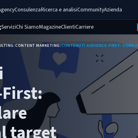
Agency
Consulenza
Ricerca e analisi
Community
Azienda
g
Servizi
Chi Siamo
Magazine
Clienti
Carriere
ULTING
/
CONTENT MARKETING
/
CONTENUTI AUDIENCE-FIRST: COME 
i
First:
lare
l target