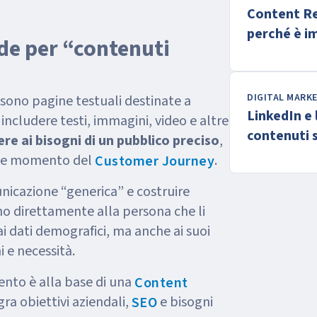
Content Re
perché è i
nde per “contenuti
DIGITAL MARK
sono pagine testuali destinate a
LinkedIn e 
includere testi, immagini, video e altre
contenuti 
re ai bisogni di un pubblico preciso
,
o e momento del
.
Customer Journey
unicazione “generica” e costruire
no direttamente alla persona che li
i dati demografici, ma anche ai suoi
 e necessità.
nto è alla base di una
Content
gra obiettivi aziendali,
e bisogni
SEO